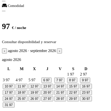
—
Comodidad
—
97
€ / noche
Consultar disponibilidad y reservar
agosto 2026 · septiembre 2026
‹
›
agosto 2026
L
M
X
J
V
S
D
1
97
2
97
3
97
4
97
5
97
6
97
7
97
8
97
9
97
10
97
11
97
12
97
13
97
14
97
15
97
16
97
17
97
18
97
19
97
20
97
21
97
22
97
23
97
24
97
25
97
26
97
27
97
28
97
29
97
30
97
31
97