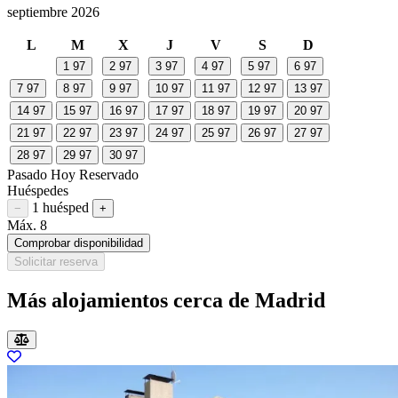
septiembre 2026
L
M
X
J
V
S
D
1
97
2
97
3
97
4
97
5
97
6
97
7
97
8
97
9
97
10
97
11
97
12
97
13
97
14
97
15
97
16
97
17
97
18
97
19
97
20
97
21
97
22
97
23
97
24
97
25
97
26
97
27
97
28
97
29
97
30
97
Pasado
Hoy
Reservado
Huéspedes
1 huésped
Restar huésped
Sumar huésped
−
+
Máx. 8
Comprobar disponibilidad
Solicitar reserva
Más alojamientos cerca de Madrid