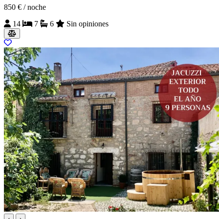
850 €
/ noche
14
7
6
Sin opiniones
‹
›