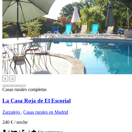
‹
›
Casas rurales completas
La Casa Roja de El Escorial
Zarzalejo
,
Casas rurales en Madrid
240 €
/ noche