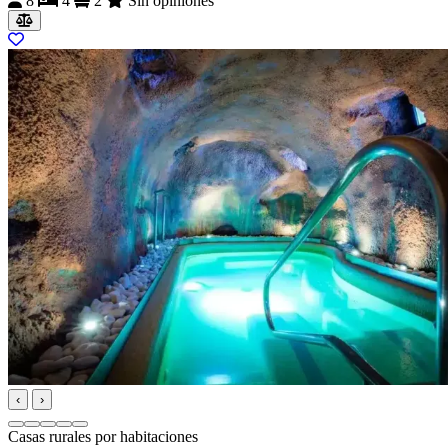
8
4
2
Sin opiniones
‹
›
Casas rurales por habitaciones