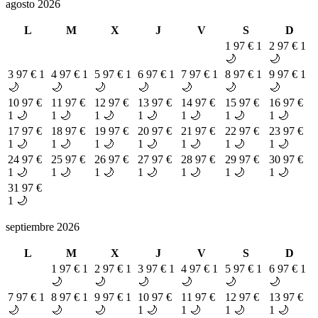
agosto 2026
L
M
X
J
V
S
D
1
97 €
1
2
97 €
1
🌙
🌙
3
97 €
1
4
97 €
1
5
97 €
1
6
97 €
1
7
97 €
1
8
97 €
1
9
97 €
1
🌙
🌙
🌙
🌙
🌙
🌙
🌙
10
97 €
11
97 €
12
97 €
13
97 €
14
97 €
15
97 €
16
97 €
1 🌙
1 🌙
1 🌙
1 🌙
1 🌙
1 🌙
1 🌙
17
97 €
18
97 €
19
97 €
20
97 €
21
97 €
22
97 €
23
97 €
1 🌙
1 🌙
1 🌙
1 🌙
1 🌙
1 🌙
1 🌙
24
97 €
25
97 €
26
97 €
27
97 €
28
97 €
29
97 €
30
97 €
1 🌙
1 🌙
1 🌙
1 🌙
1 🌙
1 🌙
1 🌙
31
97 €
1 🌙
septiembre 2026
L
M
X
J
V
S
D
1
97 €
1
2
97 €
1
3
97 €
1
4
97 €
1
5
97 €
1
6
97 €
1
🌙
🌙
🌙
🌙
🌙
🌙
7
97 €
1
8
97 €
1
9
97 €
1
10
97 €
11
97 €
12
97 €
13
97 €
🌙
🌙
🌙
1 🌙
1 🌙
1 🌙
1 🌙