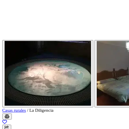
Casas rurales
/
La Diligencia