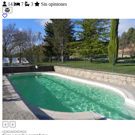
14
7
3
Sin opiniones
‹
›