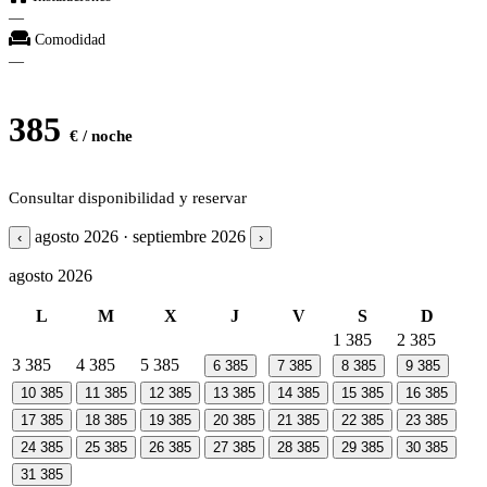
—
Comodidad
—
385
€ / noche
Consultar disponibilidad y reservar
agosto 2026 · septiembre 2026
‹
›
agosto 2026
L
M
X
J
V
S
D
1
385
2
385
3
385
4
385
5
385
6
385
7
385
8
385
9
385
10
385
11
385
12
385
13
385
14
385
15
385
16
385
17
385
18
385
19
385
20
385
21
385
22
385
23
385
24
385
25
385
26
385
27
385
28
385
29
385
30
385
31
385