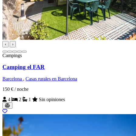
‹
›
Campings
Camping el FAR
Barcelona
,
Casas rurales en Barcelona
150 €
/ noche
4
2
1
Sin opiniones