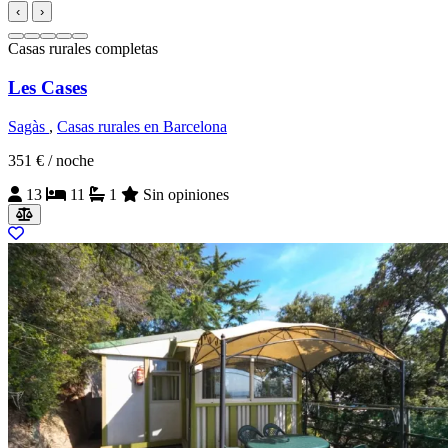
‹
›
Casas rurales completas
Les Cases
Sagàs
,
Casas rurales en Barcelona
351 €
/ noche
13
11
1
Sin opiniones