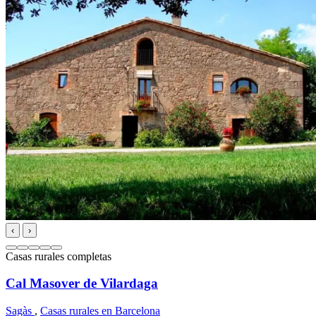
‹
›
Casas rurales completas
Cal Masover de Vilardaga
Sagàs
,
Casas rurales en Barcelona