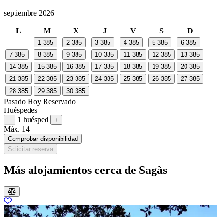
septiembre 2026
L
M
X
J
V
S
D
1
385
2
385
3
385
4
385
5
385
6
385
7
385
8
385
9
385
10
385
11
385
12
385
13
385
14
385
15
385
16
385
17
385
18
385
19
385
20
385
21
385
22
385
23
385
24
385
25
385
26
385
27
385
28
385
29
385
30
385
Pasado
Hoy
Reservado
Huéspedes
1 huésped
Restar huésped
Sumar huésped
−
+
Máx. 14
Comprobar disponibilidad
Solicitar reserva
Más alojamientos cerca de Sagàs