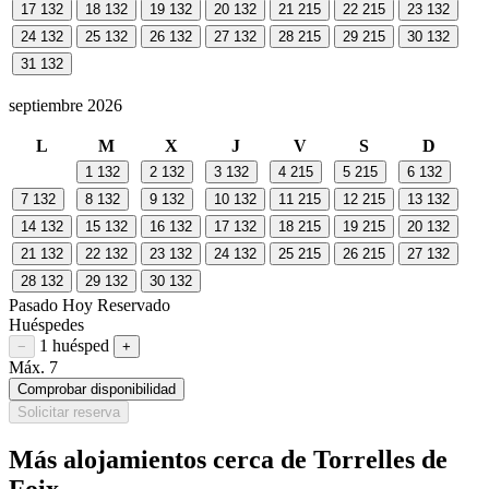
17
132
18
132
19
132
20
132
21
215
22
215
23
132
24
132
25
132
26
132
27
132
28
215
29
215
30
132
31
132
septiembre 2026
L
M
X
J
V
S
D
1
132
2
132
3
132
4
215
5
215
6
132
7
132
8
132
9
132
10
132
11
215
12
215
13
132
14
132
15
132
16
132
17
132
18
215
19
215
20
132
21
132
22
132
23
132
24
132
25
215
26
215
27
132
28
132
29
132
30
132
Pasado
Hoy
Reservado
Huéspedes
1 huésped
Restar huésped
Sumar huésped
−
+
Máx. 7
Comprobar disponibilidad
Solicitar reserva
Más alojamientos cerca de Torrelles de
Foix