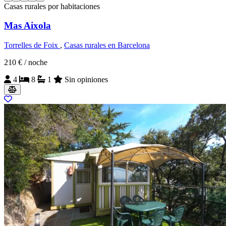
Casas rurales por habitaciones
Mas Aixola
Torrelles de Foix
,
Casas rurales en Barcelona
210 €
/ noche
4
8
1
Sin opiniones