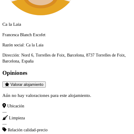
Ca la Laia
Francesca Blanch Escofet
Razón social:
Ca la Laia
Dirección:
Nord 6, Torrelles de Foix, Barcelona, 8737 Torrelles de Foix,
Barcelona, España
Opiniones
Valorar alojamiento
Aún no hay valoraciones para este alojamiento.
Ubicación
—
Limpieza
—
Relación calidad-precio