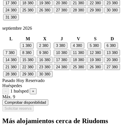
17
380
18
380
19
380
20
380
21
380
22
380
23
380
24
380
25
380
26
380
27
380
28
380
29
380
30
380
31
380
septiembre 2026
L
M
X
J
V
S
D
1
380
2
380
3
380
4
380
5
380
6
380
7
380
8
380
9
380
10
380
11
380
12
380
13
380
14
380
15
380
16
380
17
380
18
380
19
380
20
380
21
380
22
380
23
380
24
380
25
380
26
380
27
380
28
380
29
380
30
380
Pasado
Hoy
Reservado
Huéspedes
1 huésped
Restar huésped
Sumar huésped
−
+
Máx. 9
Comprobar disponibilidad
Solicitar reserva
Más alojamientos cerca de Riudoms