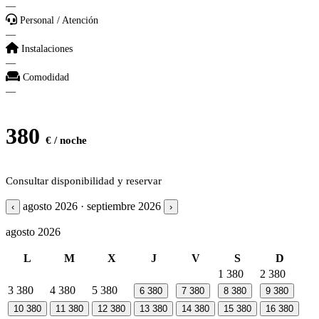
—
Personal / Atención
—
Instalaciones
—
Comodidad
—
380
€ / noche
Consultar disponibilidad y reservar
agosto 2026 · septiembre 2026
‹
›
agosto 2026
L
M
X
J
V
S
D
1
380
2
380
3
380
4
380
5
380
6
380
7
380
8
380
9
380
10
380
11
380
12
380
13
380
14
380
15
380
16
380