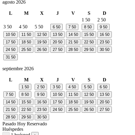
agosto 2026
L
M
X
J
V
S
D
1
50
2
50
3
50
4
50
5
50
6
50
7
50
8
50
9
50
10
50
11
50
12
50
13
50
14
50
15
50
16
50
17
50
18
50
19
50
20
50
21
50
22
50
23
50
24
50
25
50
26
50
27
50
28
50
29
50
30
50
31
50
septiembre 2026
L
M
X
J
V
S
D
1
50
2
50
3
50
4
50
5
50
6
50
7
50
8
50
9
50
10
50
11
50
12
50
13
50
14
50
15
50
16
50
17
50
18
50
19
50
20
50
21
50
22
50
23
50
24
50
25
50
26
50
27
50
28
50
29
50
30
50
Pasado
Hoy
Reservado
Huéspedes
1 huésped
Restar huésped
Sumar huésped