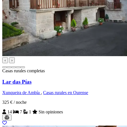
‹
›
Casas rurales completas
Lar das Pías
Xunqueira de Ambía
,
Casas rurales en Ourense
325 €
/ noche
14
7
1
Sin opiniones