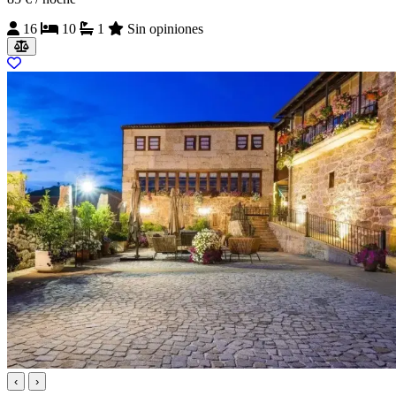
16
10
1
Sin opiniones
‹
›