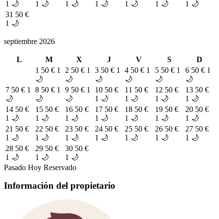
1 🌙
1 🌙
1 🌙
1 🌙
1 🌙
1 🌙
1 🌙
31
50 €
1 🌙
septiembre 2026
L
M
X
J
V
S
D
1
50 €
1
2
50 €
1
3
50 €
1
4
50 €
1
5
50 €
1
6
50 €
1
🌙
🌙
🌙
🌙
🌙
🌙
7
50 €
1
8
50 €
1
9
50 €
1
10
50 €
11
50 €
12
50 €
13
50 €
🌙
🌙
🌙
1 🌙
1 🌙
1 🌙
1 🌙
14
50 €
15
50 €
16
50 €
17
50 €
18
50 €
19
50 €
20
50 €
1 🌙
1 🌙
1 🌙
1 🌙
1 🌙
1 🌙
1 🌙
21
50 €
22
50 €
23
50 €
24
50 €
25
50 €
26
50 €
27
50 €
1 🌙
1 🌙
1 🌙
1 🌙
1 🌙
1 🌙
1 🌙
28
50 €
29
50 €
30
50 €
1 🌙
1 🌙
1 🌙
Pasado
Hoy
Reservado
Información del propietario