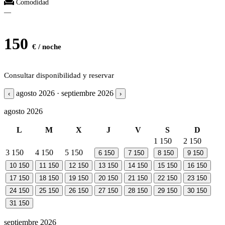
Comodidad
—
150
€ / noche
Consultar disponibilidad y reservar
agosto 2026 · septiembre 2026
‹
›
agosto 2026
L
M
X
J
V
S
D
1
150
2
150
3
150
4
150
5
150
6
150
7
150
8
150
9
150
10
150
11
150
12
150
13
150
14
150
15
150
16
150
17
150
18
150
19
150
20
150
21
150
22
150
23
150
24
150
25
150
26
150
27
150
28
150
29
150
30
150
31
150
septiembre 2026