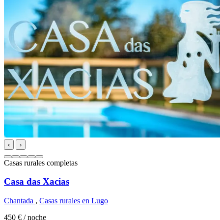
‹
›
Casas rurales completas
Casa das Xacias
Chantada
,
Casas rurales en Lugo
450 €
/ noche