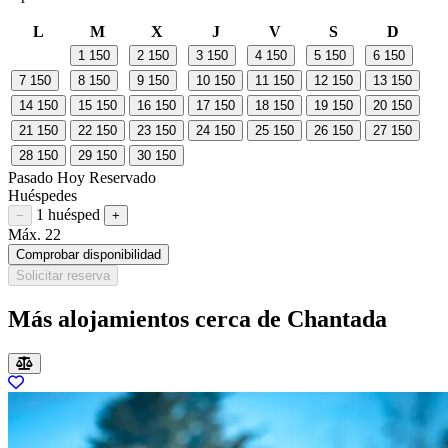
L
M
X
J
V
S
D
1
150
2
150
3
150
4
150
5
150
6
150
7
150
8
150
9
150
10
150
11
150
12
150
13
150
14
150
15
150
16
150
17
150
18
150
19
150
20
150
21
150
22
150
23
150
24
150
25
150
26
150
27
150
28
150
29
150
30
150
Pasado
Hoy
Reservado
Huéspedes
1 huésped
Restar huésped
Sumar huésped
−
+
Máx. 22
Comprobar disponibilidad
Solicitar reserva
Más alojamientos cerca de Chantada