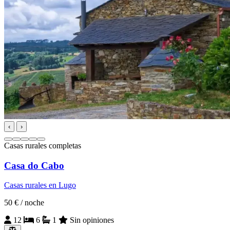
‹
›
Casas rurales completas
Casa do Cabo
Casas rurales en Lugo
50 €
/ noche
12
6
1
Sin opiniones