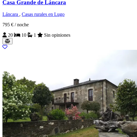
Casa Grande de Láncara
Láncara
,
Casas rurales en Lugo
795 €
/ noche
20
10
1
Sin opiniones