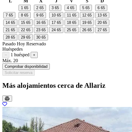
L
M
X
J
V
S
D
1
65
2
65
3
65
4
65
5
65
6
65
7
65
8
65
9
65
10
65
11
65
12
65
13
65
14
65
15
65
16
65
17
65
18
65
19
65
20
65
21
65
22
65
23
65
24
65
25
65
26
65
27
65
28
65
29
65
30
65
Pasado
Hoy
Reservado
Huéspedes
1 huésped
Restar huésped
Sumar huésped
−
+
Máx. 20
Comprobar disponibilidad
Solicitar reserva
Más alojamientos cerca de Allariz