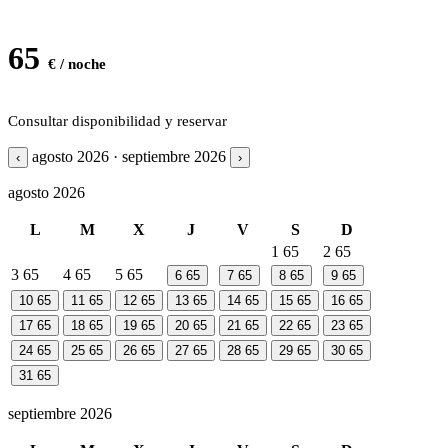
65
€ / noche
Consultar disponibilidad y reservar
agosto 2026 · septiembre 2026
‹
›
agosto 2026
L
M
X
J
V
S
D
1
65
2
65
3
65
4
65
5
65
6
65
7
65
8
65
9
65
10
65
11
65
12
65
13
65
14
65
15
65
16
65
17
65
18
65
19
65
20
65
21
65
22
65
23
65
24
65
25
65
26
65
27
65
28
65
29
65
30
65
31
65
septiembre 2026