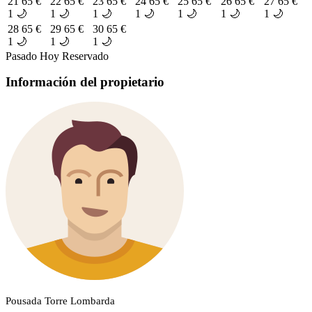
21
65 €
22
65 €
23
65 €
24
65 €
25
65 €
26
65 €
27
65 €
1 🌙
1 🌙
1 🌙
1 🌙
1 🌙
1 🌙
1 🌙
28
65 €
29
65 €
30
65 €
1 🌙
1 🌙
1 🌙
Pasado
Hoy
Reservado
Información del propietario
Pousada Torre Lombarda