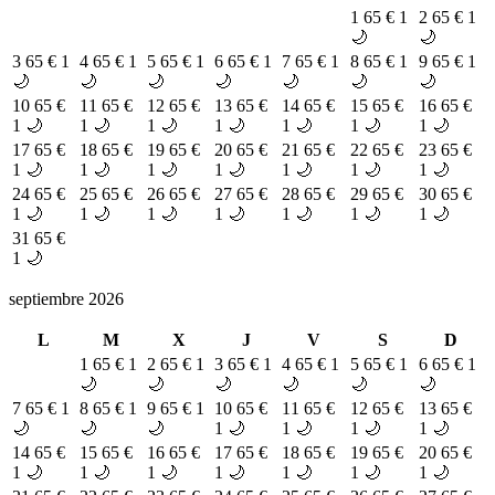
1
65 €
1
2
65 €
1
🌙
🌙
3
65 €
1
4
65 €
1
5
65 €
1
6
65 €
1
7
65 €
1
8
65 €
1
9
65 €
1
🌙
🌙
🌙
🌙
🌙
🌙
🌙
10
65 €
11
65 €
12
65 €
13
65 €
14
65 €
15
65 €
16
65 €
1 🌙
1 🌙
1 🌙
1 🌙
1 🌙
1 🌙
1 🌙
17
65 €
18
65 €
19
65 €
20
65 €
21
65 €
22
65 €
23
65 €
1 🌙
1 🌙
1 🌙
1 🌙
1 🌙
1 🌙
1 🌙
24
65 €
25
65 €
26
65 €
27
65 €
28
65 €
29
65 €
30
65 €
1 🌙
1 🌙
1 🌙
1 🌙
1 🌙
1 🌙
1 🌙
31
65 €
1 🌙
septiembre 2026
L
M
X
J
V
S
D
1
65 €
1
2
65 €
1
3
65 €
1
4
65 €
1
5
65 €
1
6
65 €
1
🌙
🌙
🌙
🌙
🌙
🌙
7
65 €
1
8
65 €
1
9
65 €
1
10
65 €
11
65 €
12
65 €
13
65 €
🌙
🌙
🌙
1 🌙
1 🌙
1 🌙
1 🌙
14
65 €
15
65 €
16
65 €
17
65 €
18
65 €
19
65 €
20
65 €
1 🌙
1 🌙
1 🌙
1 🌙
1 🌙
1 🌙
1 🌙