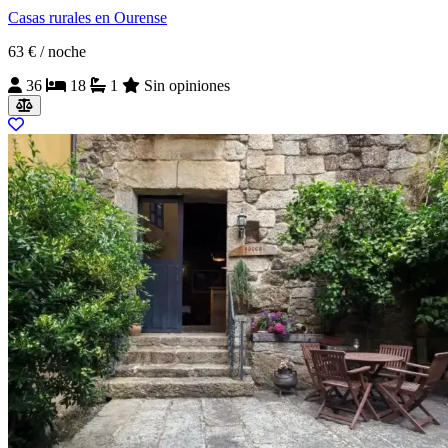
Casas rurales en Ourense
63 €
/ noche
36
18
1
Sin opiniones