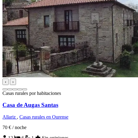
‹
›
Casas rurales por habitaciones
Casa de Augas Santas
Allariz
,
Casas rurales en Ourense
70 €
/ noche
12
6
1
Sin opiniones