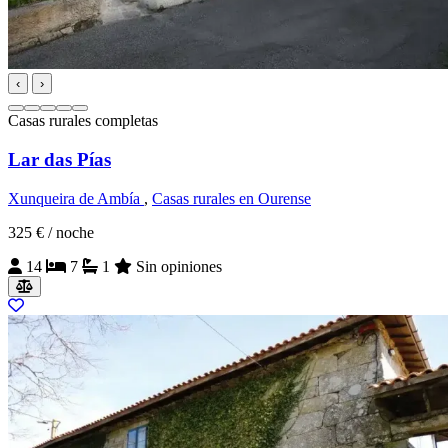
‹
›
Casas rurales completas
Lar das Pías
Xunqueira de Ambía
,
Casas rurales en Ourense
325 €
/ noche
14
7
1
Sin opiniones