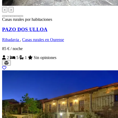
‹
›
Casas rurales por habitaciones
PAZO DOS ULLOA
Ribadavia
,
Casas rurales en Ourense
85 €
/ noche
2
5
1
Sin opiniones