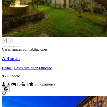
‹
›
Casas rurales por habitaciones
A Rousía
Baltar
,
Casas rurales en Ourense
85 €
/ noche
16
10
1
Sin opiniones