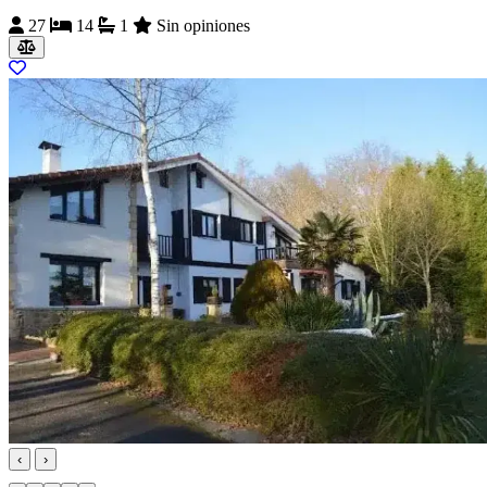
27
14
1
Sin opiniones
‹
›