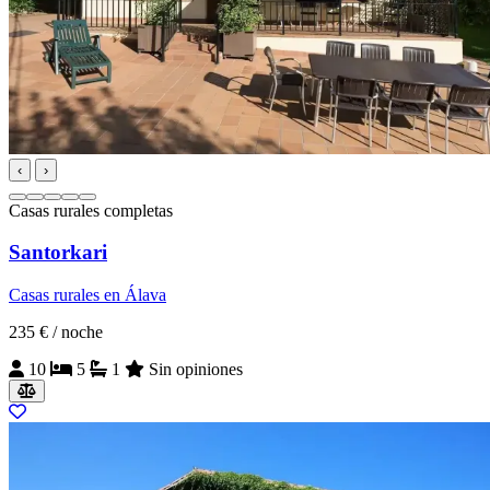
‹
›
Casas rurales completas
Santorkari
Casas rurales en Álava
235 €
/ noche
10
5
1
Sin opiniones