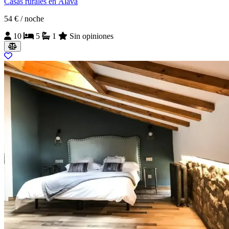
Casas rurales en Álava
54 €
/ noche
10
5
1
Sin opiniones