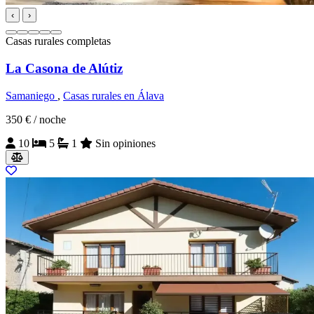
‹
›
Casas rurales completas
La Casona de Alútiz
Samaniego
,
Casas rurales en Álava
350 €
/ noche
10
5
1
Sin opiniones