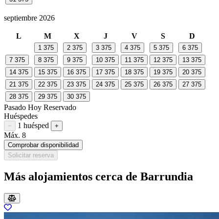
septiembre 2026
L
M
X
J
V
S
D
1
375
2
375
3
375
4
375
5
375
6
375
7
375
8
375
9
375
10
375
11
375
12
375
13
375
14
375
15
375
16
375
17
375
18
375
19
375
20
375
21
375
22
375
23
375
24
375
25
375
26
375
27
375
28
375
29
375
30
375
Pasado
Hoy
Reservado
Huéspedes
1 huésped
Restar huésped
Sumar huésped
−
+
Máx. 8
Comprobar disponibilidad
Solicitar reserva
Más alojamientos cerca de Barrundia