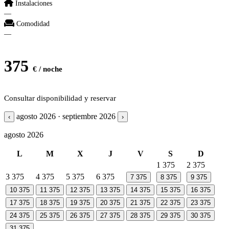
Instalaciones
—
Comodidad
—
375
€ / noche
Consultar disponibilidad y reservar
agosto 2026 · septiembre 2026
‹
›
agosto 2026
L
M
X
J
V
S
D
1
375
2
375
3
375
4
375
5
375
6
375
7
375
8
375
9
375
10
375
11
375
12
375
13
375
14
375
15
375
16
375
17
375
18
375
19
375
20
375
21
375
22
375
23
375
24
375
25
375
26
375
27
375
28
375
29
375
30
375
31
375