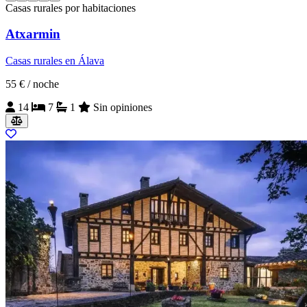
Casas rurales por habitaciones
Atxarmin
Casas rurales en Álava
55 €
/ noche
14
7
1
Sin opiniones