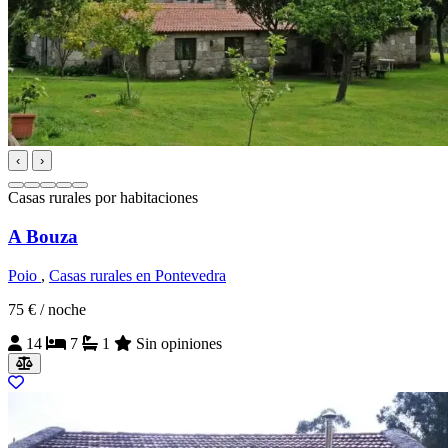
‹
›
Casas rurales por habitaciones
A Bouza
Poio
,
Casas rurales en Pontevedra
75 €
/ noche
14
7
1
Sin opiniones