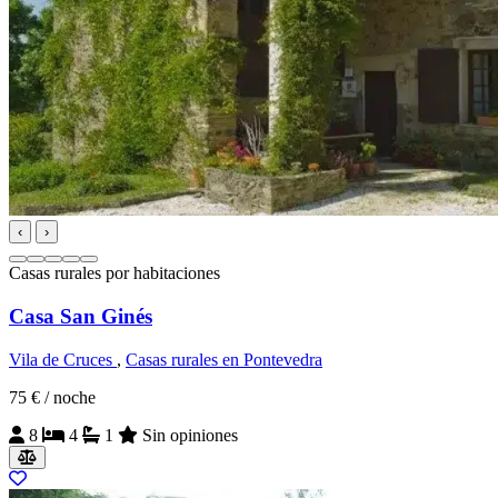
‹
›
Casas rurales por habitaciones
Casa San Ginés
Vila de Cruces
,
Casas rurales en Pontevedra
75 €
/ noche
8
4
1
Sin opiniones