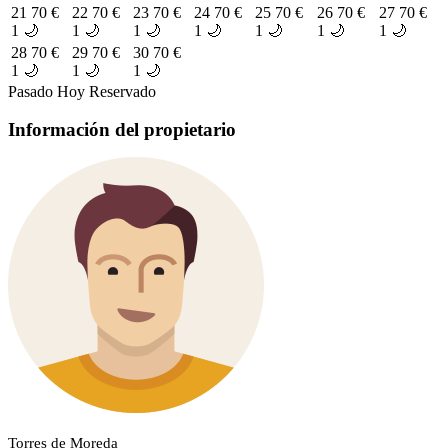
21
70 €
22
70 €
23
70 €
24
70 €
25
70 €
26
70 €
27
70 €
1 🌙
1 🌙
1 🌙
1 🌙
1 🌙
1 🌙
1 🌙
28
70 €
29
70 €
30
70 €
1 🌙
1 🌙
1 🌙
Pasado
Hoy
Reservado
Información del propietario
Torres de Moreda