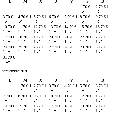
L
M
X
J
V
S
D
1
70 €
1
2
70 €
1
🌙
🌙
3
70 €
1
4
70 €
1
5
70 €
1
6
70 €
1
7
70 €
1
8
70 €
1
9
70 €
1
🌙
🌙
🌙
🌙
🌙
🌙
🌙
10
70 €
11
70 €
12
70 €
13
70 €
14
70 €
15
70 €
16
70 €
1 🌙
1 🌙
1 🌙
1 🌙
1 🌙
1 🌙
1 🌙
17
70 €
18
70 €
19
70 €
20
70 €
21
70 €
22
70 €
23
70 €
1 🌙
1 🌙
1 🌙
1 🌙
1 🌙
1 🌙
1 🌙
24
70 €
25
70 €
26
70 €
27
70 €
28
70 €
29
70 €
30
70 €
1 🌙
1 🌙
1 🌙
1 🌙
1 🌙
1 🌙
1 🌙
31
70 €
1 🌙
septiembre 2026
L
M
X
J
V
S
D
1
70 €
1
2
70 €
1
3
70 €
1
4
70 €
1
5
70 €
1
6
70 €
1
🌙
🌙
🌙
🌙
🌙
🌙
7
70 €
1
8
70 €
1
9
70 €
1
10
70 €
11
70 €
12
70 €
13
70 €
🌙
🌙
🌙
1 🌙
1 🌙
1 🌙
1 🌙
14
70 €
15
70 €
16
70 €
17
70 €
18
70 €
19
70 €
20
70 €
1 🌙
1 🌙
1 🌙
1 🌙
1 🌙
1 🌙
1 🌙