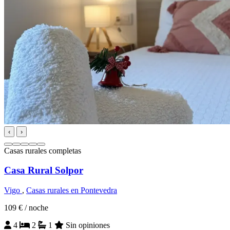
‹
›
Casas rurales completas
Casa Rural Solpor
Vigo
,
Casas rurales en Pontevedra
109 €
/ noche
4
2
1
Sin opiniones