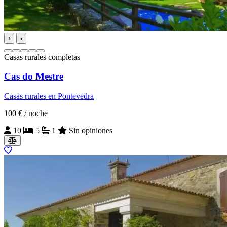
‹
›
Casas rurales completas
Cas do Mestre
Casas rurales en Pontevedra
100 €
/ noche
10
5
1
Sin opiniones