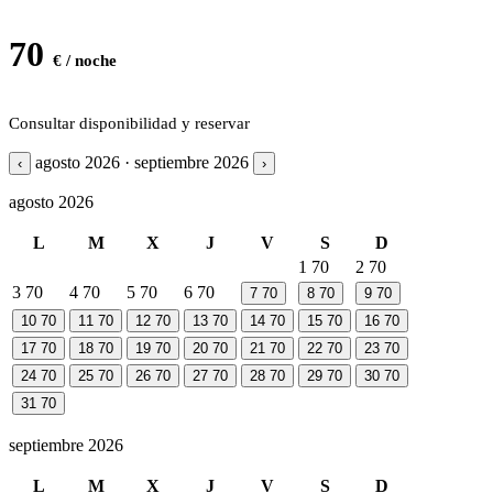
70
€ / noche
Consultar disponibilidad y reservar
agosto 2026 · septiembre 2026
‹
›
agosto 2026
L
M
X
J
V
S
D
1
70
2
70
3
70
4
70
5
70
6
70
7
70
8
70
9
70
10
70
11
70
12
70
13
70
14
70
15
70
16
70
17
70
18
70
19
70
20
70
21
70
22
70
23
70
24
70
25
70
26
70
27
70
28
70
29
70
30
70
31
70
septiembre 2026
L
M
X
J
V
S
D