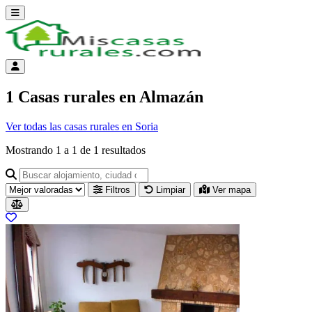
Abrir menú
Menú de cuenta
1 Casas rurales en Almazán
Ver todas las casas rurales en Soria
Mostrando
1
a
1
de
1
resultados
Buscar alojamiento, ciudad o provincia para ir a su página
Filtros
Limpiar
Ver mapa
Resultados del listado