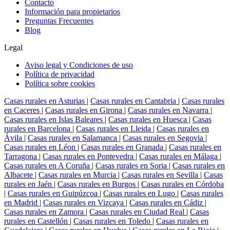
Contacto
Información para propietarios
Preguntas Frecuentes
Blog
Legal
Aviso legal y Condiciones de uso
Política de privacidad
Política sobre cookies
Casas rurales en Asturias
|
Casas rurales en Cantabria
|
Casas rurales
en Caceres
|
Casas rurales en Girona
|
Casas rurales en Navarra
|
Casas rurales en Islas Baleares
|
Casas rurales en Huesca
|
Casas
rurales en Barcelona
|
Casas rurales en Lleida
|
Casas rurales en
Ávila
|
Casas rurales en Salamanca
|
Casas rurales en Segovia
|
Casas rurales en Léon
|
Casas rurales en Granada
|
Casas rurales en
Tarragona
|
Casas rurales en Pontevedra
|
Casas rurales en Málaga
|
Casas rurales en A Coruña
|
Casas rurales en Soria
|
Casas rurales en
Albacete
|
Casas rurales en Murcia
|
Casas rurales en Sevilla
|
Casas
rurales en Jaén
|
Casas rurales en Burgos
|
Casas rurales en Córdoba
|
Casas rurales en Guipúzcoa
|
Casas rurales en Lugo
|
Casas rurales
en Madrid
|
Casas rurales en Vizcaya
|
Casas rurales en Cádiz
|
Casas rurales en Zamora
|
Casas rurales en Ciudad Real
|
Casas
rurales en Castellón
|
Casas rurales en Toledo
|
Casas rurales en