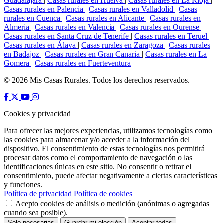
Guadalajara
|
Casas rurales en Huelva
|
Casas rurales en La Rioja
|
Casas rurales en Palencia
|
Casas rurales en Valladolid
|
Casas
rurales en Cuenca
|
Casas rurales en Alicante
|
Casas rurales en
Almeria
|
Casas rurales en Valencia
|
Casas rurales en Ourense
|
Casas rurales en Santa Cruz de Tenerife
|
Casas rurales en Teruel
|
Casas rurales en Álava
|
Casas rurales en Zaragoza
|
Casas rurales
en Badajoz
|
Casas rurales en Gran Canaria
|
Casas rurales en La
Gomera
|
Casas rurales en Fuerteventura
© 2026 Mis Casas Rurales. Todos los derechos reservados.
Cookies y privacidad
Para ofrecer las mejores experiencias, utilizamos tecnologías como
las cookies para almacenar y/o acceder a la información del
dispositivo. El consentimiento de estas tecnologías nos permitirá
procesar datos como el comportamiento de navegación o las
identificaciones únicas en este sitio. No consentir o retirar el
consentimiento, puede afectar negativamente a ciertas características
y funciones.
Política de privacidad
Política de cookies
Acepto cookies de análisis o medición (anónimas o agregadas
cuando sea posible).
Solo necesarias
Guardar mi elección
Aceptar todas