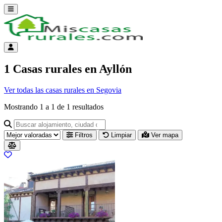
Abrir menú
Menú de cuenta
1 Casas rurales en Ayllón
Ver todas las casas rurales en Segovia
Mostrando
1
a
1
de
1
resultados
Buscar alojamiento, ciudad o provincia para ir a su página
Filtros
Limpiar
Ver mapa
Resultados del listado