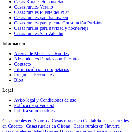
Casas Rurales Semana Santa
Casas rurales Verano
Casas rurales Puente del Pilar
Casas rurales para halloween
Casas rurales para puente Constitución Purísima
Casas rurales para navidad y nochevieja
Casas rurales San Valentín
Información
Acerca de Mis Casas Rurales
Alojamientos Rurales con Encanto
Contacto
Información para propietarios
Preguntas Frecuentes
Blog
Legal
Aviso legal y Condiciones de uso
Política de privacidad
Política sobre cookies
Casas rurales en Asturias
|
Casas rurales en Cantabria
|
Casas rurales
en Caceres
|
Casas rurales en Girona
|
Casas rurales en Navarra
|
Casas rurales en Islas Baleares
|
Casas rurales en Huesca
|
Casas