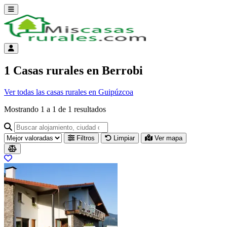
Abrir menú
Menú de cuenta
1 Casas rurales en Berrobi
Ver todas las casas rurales en Guipúzcoa
Mostrando
1
a
1
de
1
resultados
Buscar alojamiento, ciudad o provincia para ir a su página
Filtros
Limpiar
Ver mapa
Resultados del listado