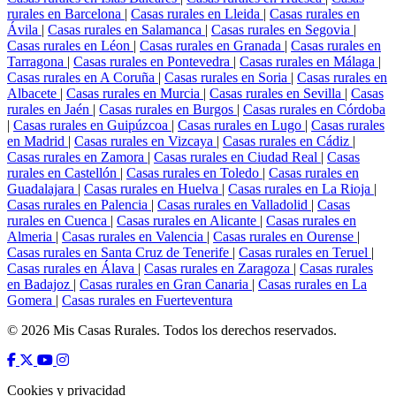
rurales en Barcelona
|
Casas rurales en Lleida
|
Casas rurales en
Ávila
|
Casas rurales en Salamanca
|
Casas rurales en Segovia
|
Casas rurales en Léon
|
Casas rurales en Granada
|
Casas rurales en
Tarragona
|
Casas rurales en Pontevedra
|
Casas rurales en Málaga
|
Casas rurales en A Coruña
|
Casas rurales en Soria
|
Casas rurales en
Albacete
|
Casas rurales en Murcia
|
Casas rurales en Sevilla
|
Casas
rurales en Jaén
|
Casas rurales en Burgos
|
Casas rurales en Córdoba
|
Casas rurales en Guipúzcoa
|
Casas rurales en Lugo
|
Casas rurales
en Madrid
|
Casas rurales en Vizcaya
|
Casas rurales en Cádiz
|
Casas rurales en Zamora
|
Casas rurales en Ciudad Real
|
Casas
rurales en Castellón
|
Casas rurales en Toledo
|
Casas rurales en
Guadalajara
|
Casas rurales en Huelva
|
Casas rurales en La Rioja
|
Casas rurales en Palencia
|
Casas rurales en Valladolid
|
Casas
rurales en Cuenca
|
Casas rurales en Alicante
|
Casas rurales en
Almeria
|
Casas rurales en Valencia
|
Casas rurales en Ourense
|
Casas rurales en Santa Cruz de Tenerife
|
Casas rurales en Teruel
|
Casas rurales en Álava
|
Casas rurales en Zaragoza
|
Casas rurales
en Badajoz
|
Casas rurales en Gran Canaria
|
Casas rurales en La
Gomera
|
Casas rurales en Fuerteventura
© 2026 Mis Casas Rurales. Todos los derechos reservados.
Cookies y privacidad