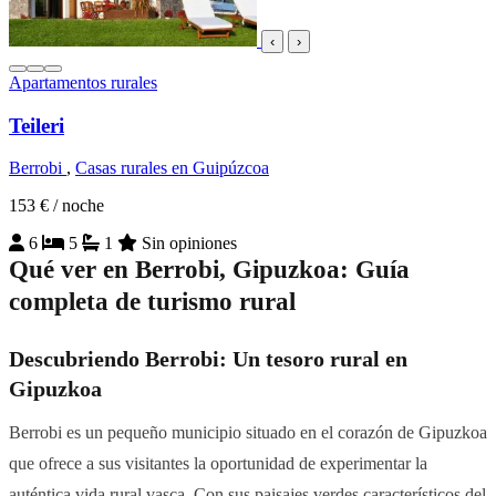
‹
›
Apartamentos rurales
Teileri
Berrobi
,
Casas rurales en Guipúzcoa
153 €
/ noche
6
5
1
Sin opiniones
Qué ver en Berrobi, Gipuzkoa: Guía
completa de turismo rural
Descubriendo Berrobi: Un tesoro rural en
Gipuzkoa
Berrobi es un pequeño municipio situado en el corazón de Gipuzkoa
que ofrece a sus visitantes la oportunidad de experimentar la
auténtica vida rural vasca. Con sus paisajes verdes característicos del