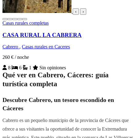
‹
›
Casas rurales completas
CASA RURAL LA CABRERA
Cabrero
,
Casas rurales en Caceres
260 €
/ noche
8
6
1
Sin opiniones
Qué ver en Cabrero, Cáceres: guía
turística completa
Descubre Cabrero, un tesoro escondido en
Cáceres
Cabrero es un pequeño municipio de la provincia de Cáceres que
ofrece a sus visitantes la oportunidad de conocer la Extremadura
más auténtica. Este pueblo, situado en la comarca de Las Villuercas,