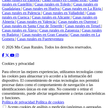
rurales en Castellón
|
Casas rurales en Toledo
|
Casas rurales en
Guadalajara
|
Casas rurales en Huelva
|
Casas rurales en La Rioja
|
Casas rurales en Palencia
|
Casas rurales en Valladolid
|
Casas
rurales en Cuenca
|
Casas rurales en Alicante
|
Casas rurales en
Almeria
|
Casas rurales en Valencia
|
Casas rurales en Ourense
|
Casas rurales en Santa Cruz de Tenerife
|
Casas rurales en Teruel
|
Casas rurales en Álava
|
Casas rurales en Zaragoza
|
Casas rurales
en Badajoz
|
Casas rurales en Gran Canaria
|
Casas rurales en La
Gomera
|
Casas rurales en Fuerteventura
© 2026 Mis Casas Rurales. Todos los derechos reservados.
Cookies y privacidad
Para ofrecer las mejores experiencias, utilizamos tecnologías como
las cookies para almacenar y/o acceder a la información del
dispositivo. El consentimiento de estas tecnologías nos permitirá
procesar datos como el comportamiento de navegación o las
identificaciones únicas en este sitio. No consentir o retirar el
consentimiento, puede afectar negativamente a ciertas características
y funciones.
Política de privacidad
Política de cookies
Acepto cookies de análisis o medición (anónimas o agregadas