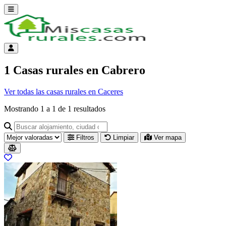
Abrir menú
Menú de cuenta
1 Casas rurales en Cabrero
Ver todas las casas rurales en Caceres
Mostrando
1
a
1
de
1
resultados
Buscar alojamiento, ciudad o provincia para ir a su página
Filtros
Limpiar
Ver mapa
Resultados del listado