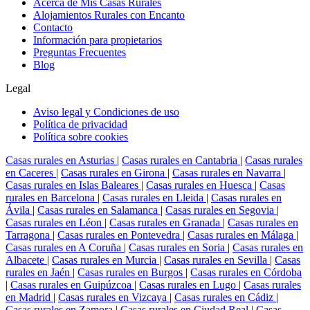
Acerca de Mis Casas Rurales
Alojamientos Rurales con Encanto
Contacto
Información para propietarios
Preguntas Frecuentes
Blog
Legal
Aviso legal y Condiciones de uso
Política de privacidad
Política sobre cookies
Casas rurales en Asturias
|
Casas rurales en Cantabria
|
Casas rurales
en Caceres
|
Casas rurales en Girona
|
Casas rurales en Navarra
|
Casas rurales en Islas Baleares
|
Casas rurales en Huesca
|
Casas
rurales en Barcelona
|
Casas rurales en Lleida
|
Casas rurales en
Ávila
|
Casas rurales en Salamanca
|
Casas rurales en Segovia
|
Casas rurales en Léon
|
Casas rurales en Granada
|
Casas rurales en
Tarragona
|
Casas rurales en Pontevedra
|
Casas rurales en Málaga
|
Casas rurales en A Coruña
|
Casas rurales en Soria
|
Casas rurales en
Albacete
|
Casas rurales en Murcia
|
Casas rurales en Sevilla
|
Casas
rurales en Jaén
|
Casas rurales en Burgos
|
Casas rurales en Córdoba
|
Casas rurales en Guipúzcoa
|
Casas rurales en Lugo
|
Casas rurales
en Madrid
|
Casas rurales en Vizcaya
|
Casas rurales en Cádiz
|
Casas rurales en Zamora
|
Casas rurales en Ciudad Real
|
Casas