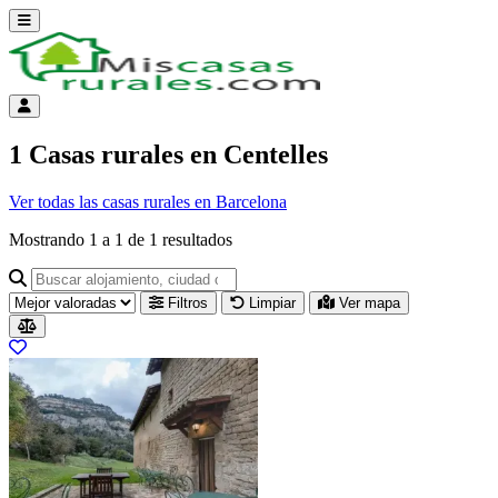
Abrir menú
Menú de cuenta
1 Casas rurales en Centelles
Ver todas las casas rurales en Barcelona
Mostrando
1
a
1
de
1
resultados
Buscar alojamiento, ciudad o provincia para ir a su página
Filtros
Limpiar
Ver mapa
Resultados del listado