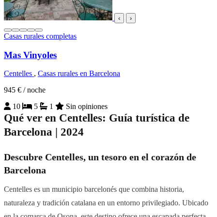
‹
›
Casas rurales completas
Mas Vinyoles
Centelles
,
Casas rurales en Barcelona
945 €
/ noche
10
5
1
Sin opiniones
Qué ver en Centelles: Guía turística de
Barcelona | 2024
Descubre Centelles, un tesoro en el corazón de
Barcelona
Centelles es un municipio barcelonés que combina historia,
naturaleza y tradición catalana en un entorno privilegiado. Ubicado
en la comarca de Osona, este destino ofrece una escapada perfecta