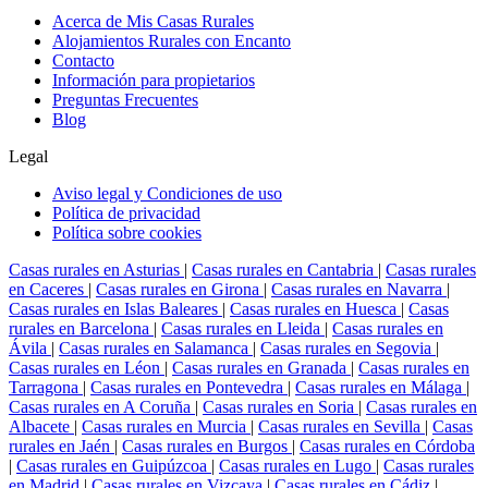
Acerca de Mis Casas Rurales
Alojamientos Rurales con Encanto
Contacto
Información para propietarios
Preguntas Frecuentes
Blog
Legal
Aviso legal y Condiciones de uso
Política de privacidad
Política sobre cookies
Casas rurales en Asturias
|
Casas rurales en Cantabria
|
Casas rurales
en Caceres
|
Casas rurales en Girona
|
Casas rurales en Navarra
|
Casas rurales en Islas Baleares
|
Casas rurales en Huesca
|
Casas
rurales en Barcelona
|
Casas rurales en Lleida
|
Casas rurales en
Ávila
|
Casas rurales en Salamanca
|
Casas rurales en Segovia
|
Casas rurales en Léon
|
Casas rurales en Granada
|
Casas rurales en
Tarragona
|
Casas rurales en Pontevedra
|
Casas rurales en Málaga
|
Casas rurales en A Coruña
|
Casas rurales en Soria
|
Casas rurales en
Albacete
|
Casas rurales en Murcia
|
Casas rurales en Sevilla
|
Casas
rurales en Jaén
|
Casas rurales en Burgos
|
Casas rurales en Córdoba
|
Casas rurales en Guipúzcoa
|
Casas rurales en Lugo
|
Casas rurales
en Madrid
|
Casas rurales en Vizcaya
|
Casas rurales en Cádiz
|