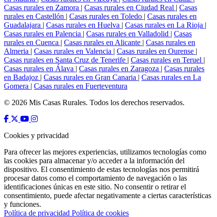
Casas rurales en Zamora
|
Casas rurales en Ciudad Real
|
Casas
rurales en Castellón
|
Casas rurales en Toledo
|
Casas rurales en
Guadalajara
|
Casas rurales en Huelva
|
Casas rurales en La Rioja
|
Casas rurales en Palencia
|
Casas rurales en Valladolid
|
Casas
rurales en Cuenca
|
Casas rurales en Alicante
|
Casas rurales en
Almeria
|
Casas rurales en Valencia
|
Casas rurales en Ourense
|
Casas rurales en Santa Cruz de Tenerife
|
Casas rurales en Teruel
|
Casas rurales en Álava
|
Casas rurales en Zaragoza
|
Casas rurales
en Badajoz
|
Casas rurales en Gran Canaria
|
Casas rurales en La
Gomera
|
Casas rurales en Fuerteventura
© 2026 Mis Casas Rurales. Todos los derechos reservados.
Cookies y privacidad
Para ofrecer las mejores experiencias, utilizamos tecnologías como
las cookies para almacenar y/o acceder a la información del
dispositivo. El consentimiento de estas tecnologías nos permitirá
procesar datos como el comportamiento de navegación o las
identificaciones únicas en este sitio. No consentir o retirar el
consentimiento, puede afectar negativamente a ciertas características
y funciones.
Política de privacidad
Política de cookies