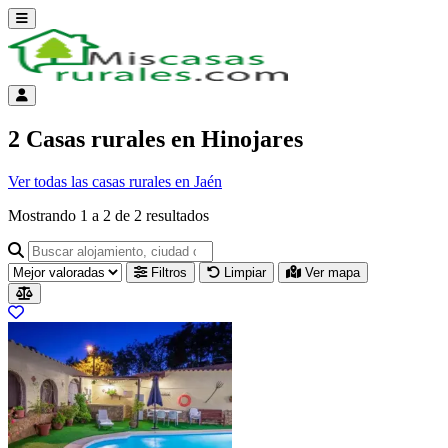
Abrir menú
Menú de cuenta
2 Casas rurales en Hinojares
Ver todas las casas rurales en Jaén
Mostrando
1
a
2
de
2
resultados
Buscar alojamiento, ciudad o provincia para ir a su página
Filtros
Limpiar
Ver mapa
Resultados del listado