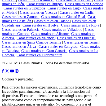
rurales en Jaén
|
Casas rurales en Burgos
|
Casas rurales en Córdoba
|
Casas rurales en Guipúzcoa
|
Casas rurales en Lugo
|
Casas rurales
en Madrid
|
Casas rurales en Vizcaya
|
Casas rurales en Cádiz
|
Casas rurales en Zamora
|
Casas rurales en Ciudad Real
|
Casas
rurales en Castellón
|
Casas rurales en Toledo
|
Casas rurales en
Guadalajara
|
Casas rurales en Huelva
|
Casas rurales en La Rioja
|
Casas rurales en Palencia
|
Casas rurales en Valladolid
|
Casas
rurales en Cuenca
|
Casas rurales en Alicante
|
Casas rurales en
Almeria
|
Casas rurales en Valencia
|
Casas rurales en Ourense
|
Casas rurales en Santa Cruz de Tenerife
|
Casas rurales en Teruel
|
Casas rurales en Álava
|
Casas rurales en Zaragoza
|
Casas rurales
en Badajoz
|
Casas rurales en Gran Canaria
|
Casas rurales en La
Gomera
|
Casas rurales en Fuerteventura
© 2026 Mis Casas Rurales. Todos los derechos reservados.
Cookies y privacidad
Para ofrecer las mejores experiencias, utilizamos tecnologías como
las cookies para almacenar y/o acceder a la información del
dispositivo. El consentimiento de estas tecnologías nos permitirá
procesar datos como el comportamiento de navegación o las
identificaciones únicas en este sitio. No consentir o retirar el