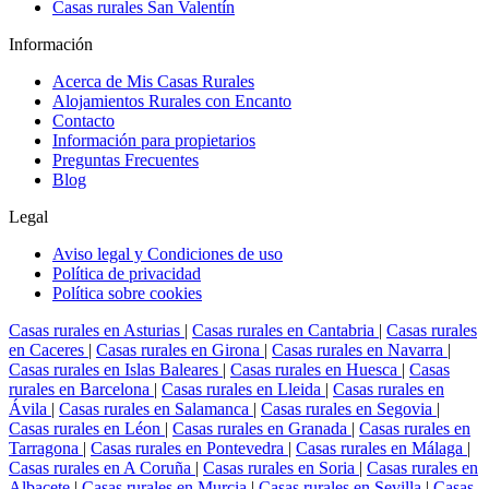
Casas rurales San Valentín
Información
Acerca de Mis Casas Rurales
Alojamientos Rurales con Encanto
Contacto
Información para propietarios
Preguntas Frecuentes
Blog
Legal
Aviso legal y Condiciones de uso
Política de privacidad
Política sobre cookies
Casas rurales en Asturias
|
Casas rurales en Cantabria
|
Casas rurales
en Caceres
|
Casas rurales en Girona
|
Casas rurales en Navarra
|
Casas rurales en Islas Baleares
|
Casas rurales en Huesca
|
Casas
rurales en Barcelona
|
Casas rurales en Lleida
|
Casas rurales en
Ávila
|
Casas rurales en Salamanca
|
Casas rurales en Segovia
|
Casas rurales en Léon
|
Casas rurales en Granada
|
Casas rurales en
Tarragona
|
Casas rurales en Pontevedra
|
Casas rurales en Málaga
|
Casas rurales en A Coruña
|
Casas rurales en Soria
|
Casas rurales en
Albacete
|
Casas rurales en Murcia
|
Casas rurales en Sevilla
|
Casas