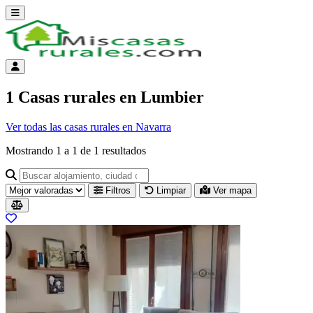
Abrir menú
Menú de cuenta
1 Casas rurales en Lumbier
Ver todas las casas rurales en Navarra
Mostrando
1
a
1
de
1
resultados
Buscar alojamiento, ciudad o provincia para ir a su página
Filtros
Limpiar
Ver mapa
Resultados del listado