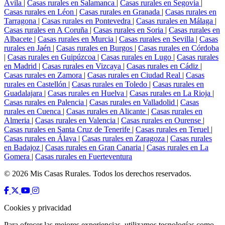
Ávila
|
Casas rurales en Salamanca
|
Casas rurales en Segovia
|
Casas rurales en Léon
|
Casas rurales en Granada
|
Casas rurales en
Tarragona
|
Casas rurales en Pontevedra
|
Casas rurales en Málaga
|
Casas rurales en A Coruña
|
Casas rurales en Soria
|
Casas rurales en
Albacete
|
Casas rurales en Murcia
|
Casas rurales en Sevilla
|
Casas
rurales en Jaén
|
Casas rurales en Burgos
|
Casas rurales en Córdoba
|
Casas rurales en Guipúzcoa
|
Casas rurales en Lugo
|
Casas rurales
en Madrid
|
Casas rurales en Vizcaya
|
Casas rurales en Cádiz
|
Casas rurales en Zamora
|
Casas rurales en Ciudad Real
|
Casas
rurales en Castellón
|
Casas rurales en Toledo
|
Casas rurales en
Guadalajara
|
Casas rurales en Huelva
|
Casas rurales en La Rioja
|
Casas rurales en Palencia
|
Casas rurales en Valladolid
|
Casas
rurales en Cuenca
|
Casas rurales en Alicante
|
Casas rurales en
Almeria
|
Casas rurales en Valencia
|
Casas rurales en Ourense
|
Casas rurales en Santa Cruz de Tenerife
|
Casas rurales en Teruel
|
Casas rurales en Álava
|
Casas rurales en Zaragoza
|
Casas rurales
en Badajoz
|
Casas rurales en Gran Canaria
|
Casas rurales en La
Gomera
|
Casas rurales en Fuerteventura
© 2026 Mis Casas Rurales. Todos los derechos reservados.
Cookies y privacidad
Para ofrecer las mejores experiencias, utilizamos tecnologías como