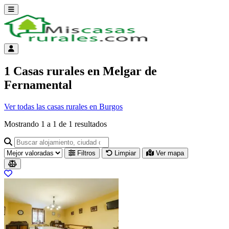
Abrir menú
Menú de cuenta
1 Casas rurales en Melgar de
Fernamental
Ver todas las casas rurales en Burgos
Mostrando
1
a
1
de
1
resultados
Buscar alojamiento, ciudad o provincia para ir a su página
Filtros
Limpiar
Ver mapa
Resultados del listado