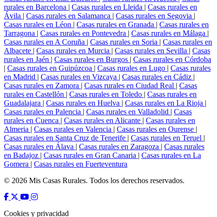
rurales en Barcelona
|
Casas rurales en Lleida
|
Casas rurales en
Ávila
|
Casas rurales en Salamanca
|
Casas rurales en Segovia
|
Casas rurales en Léon
|
Casas rurales en Granada
|
Casas rurales en
Tarragona
|
Casas rurales en Pontevedra
|
Casas rurales en Málaga
|
Casas rurales en A Coruña
|
Casas rurales en Soria
|
Casas rurales en
Albacete
|
Casas rurales en Murcia
|
Casas rurales en Sevilla
|
Casas
rurales en Jaén
|
Casas rurales en Burgos
|
Casas rurales en Córdoba
|
Casas rurales en Guipúzcoa
|
Casas rurales en Lugo
|
Casas rurales
en Madrid
|
Casas rurales en Vizcaya
|
Casas rurales en Cádiz
|
Casas rurales en Zamora
|
Casas rurales en Ciudad Real
|
Casas
rurales en Castellón
|
Casas rurales en Toledo
|
Casas rurales en
Guadalajara
|
Casas rurales en Huelva
|
Casas rurales en La Rioja
|
Casas rurales en Palencia
|
Casas rurales en Valladolid
|
Casas
rurales en Cuenca
|
Casas rurales en Alicante
|
Casas rurales en
Almeria
|
Casas rurales en Valencia
|
Casas rurales en Ourense
|
Casas rurales en Santa Cruz de Tenerife
|
Casas rurales en Teruel
|
Casas rurales en Álava
|
Casas rurales en Zaragoza
|
Casas rurales
en Badajoz
|
Casas rurales en Gran Canaria
|
Casas rurales en La
Gomera
|
Casas rurales en Fuerteventura
© 2026 Mis Casas Rurales. Todos los derechos reservados.
Cookies y privacidad