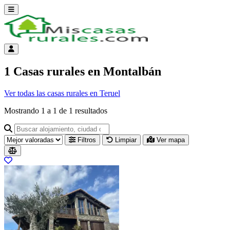
Abrir menú
Menú de cuenta
1 Casas rurales en Montalbán
Ver todas las casas rurales en Teruel
Mostrando
1
a
1
de
1
resultados
Buscar alojamiento, ciudad o provincia para ir a su página
Filtros
Limpiar
Ver mapa
Resultados del listado