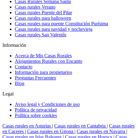
Casas Rurales Semana Santa
Casas rurales Verano
Casas rurales Puente del Pilar
Casas rurales para halloween
Casas rurales para puente Constitución Purísima
Casas rurales para navidad y nochevieja
Casas rurales San Valentín
Información
Acerca de Mis Casas Rurales
Alojamientos Rurales con Encanto
Contacto
Información para propietarios
Preguntas Frecuentes
Blog
Legal
Aviso legal y Condiciones de uso
Política de privacidad
Política sobre cookies
Casas rurales en Asturias
|
Casas rurales en Cantabria
|
Casas rurales
en Caceres
|
Casas rurales en Girona
|
Casas rurales en Navarra
|
Casas rurales en Islas Baleares
|
Casas rurales en Huesca
|
Casas