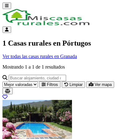
Abrir menú
Menú de cuenta
1 Casas rurales en Pórtugos
Ver todas las casas rurales en Granada
Mostrando
1
a
1
de
1
resultados
Buscar alojamiento, ciudad o provincia para ir a su página
Filtros
Limpiar
Ver mapa
Resultados del listado