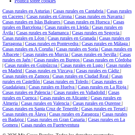
Política sobre cookies
Casas rurales en Asturias
|
Casas rurales en Cantabria
|
Casas rurales
en Caceres
|
Casas rurales en Girona
|
Casas rurales en Navarra
|
Casas rurales en Islas Baleares
|
Casas rurales en Huesca
|
Casas
rurales en Barcelona
|
Casas rurales en Lleida
|
Casas rurales en
Ávila
|
Casas rurales en Salamanca
|
Casas rurales en Segovia
|
Casas rurales en Léon
|
Casas rurales en Granada
|
Casas rurales en
Tarragona
|
Casas rurales en Pontevedra
|
Casas rurales en Málaga
|
Casas rurales en A Coruña
|
Casas rurales en Soria
|
Casas rurales en
Albacete
|
Casas rurales en Murcia
|
Casas rurales en Sevilla
|
Casas
rurales en Jaén
|
Casas rurales en Burgos
|
Casas rurales en Córdoba
|
Casas rurales en Guipúzcoa
|
Casas rurales en Lugo
|
Casas rurales
en Madrid
|
Casas rurales en Vizcaya
|
Casas rurales en Cádiz
|
Casas rurales en Zamora
|
Casas rurales en Ciudad Real
|
Casas
rurales en Castellón
|
Casas rurales en Toledo
|
Casas rurales en
Guadalajara
|
Casas rurales en Huelva
|
Casas rurales en La Rioja
|
Casas rurales en Palencia
|
Casas rurales en Valladolid
|
Casas
rurales en Cuenca
|
Casas rurales en Alicante
|
Casas rurales en
Almeria
|
Casas rurales en Valencia
|
Casas rurales en Ourense
|
Casas rurales en Santa Cruz de Tenerife
|
Casas rurales en Teruel
|
Casas rurales en Álava
|
Casas rurales en Zaragoza
|
Casas rurales
en Badajoz
|
Casas rurales en Gran Canaria
|
Casas rurales en La
Gomera
|
Casas rurales en Fuerteventura