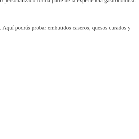
ato personalizado forma parte de la experiencia gastronómica.
n. Aquí podrás probar embutidos caseros, quesos curados y