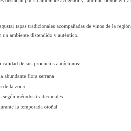
ares destacan por su ambiente acogedor y familiar, donde el tr
egustar tapas tradicionales acompañadas de vinos de la regió
n un ambiente distendido y auténtico.
a calidad de sus productos autóctonos:
la abundante flora serrana
a de la zona
s según métodos tradicionales
durante la temporada otoñal