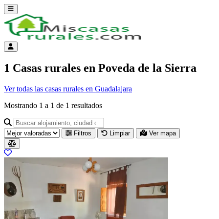
Abrir menú
Menú de cuenta
1 Casas rurales en Poveda de la Sierra
Ver todas las casas rurales en Guadalajara
Mostrando
1
a
1
de
1
resultados
Buscar alojamiento, ciudad o provincia para ir a su página
Filtros
Limpiar
Ver mapa
Resultados del listado