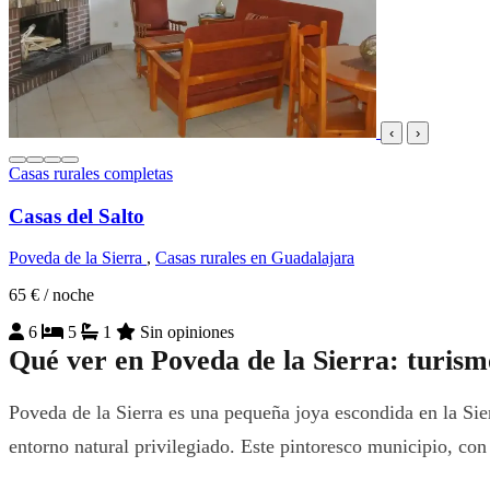
‹
›
Casas rurales completas
Casas del Salto
Poveda de la Sierra
,
Casas rurales en Guadalajara
65 €
/ noche
6
5
1
Sin opiniones
Qué ver en Poveda de la Sierra: turis
Poveda de la Sierra es una pequeña joya escondida en la Sier
entorno natural privilegiado. Este pintoresco municipio, con