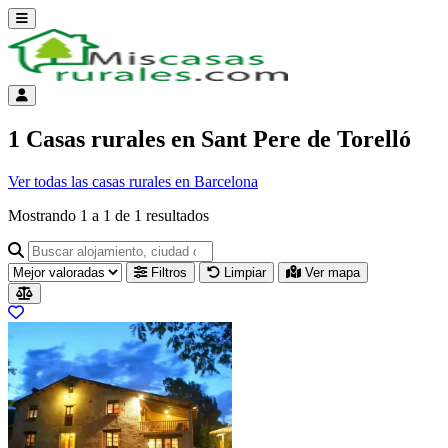
Abrir menú
Menú de cuenta
1 Casas rurales en Sant Pere de Torelló
Ver todas las casas rurales en Barcelona
Mostrando
1
a
1
de
1
resultados
Buscar alojamiento, ciudad o provincia para ir a su página
Filtros
Limpiar
Ver mapa
Resultados del listado