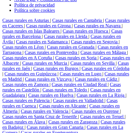
Política de privacidad
Política sobre cookies
Casas rurales en Asturias
|
Casas rurales en Cantabria
|
Casas rurales
en Caceres
|
Casas rurales en Girona
|
Casas rurales en Navarra
|
Casas rurales en Islas Baleares
|
Casas rurales en Huesca
|
Casas
rurales en Barcelona
|
Casas rurales en Lleida
|
Casas rurales en
Ávila
|
Casas rurales en Salamanca
|
Casas rurales en Segovia
|
Casas rurales en Léon
|
Casas rurales en Granada
|
Casas rurales en
Tarragona
|
Casas rurales en Pontevedra
|
Casas rurales en Málaga
|
Casas rurales en A Coruña
|
Casas rurales en Soria
|
Casas rurales en
Albacete
|
Casas rurales en Murcia
|
Casas rurales en Sevilla
|
Casas
rurales en Jaén
|
Casas rurales en Burgos
|
Casas rurales en Córdoba
|
Casas rurales en Guipúzcoa
|
Casas rurales en Lugo
|
Casas rurales
en Madrid
|
Casas rurales en Vizcaya
|
Casas rurales en Cádiz
|
Casas rurales en Zamora
|
Casas rurales en Ciudad Real
|
Casas
rurales en Castellón
|
Casas rurales en Toledo
|
Casas rurales en
Guadalajara
|
Casas rurales en Huelva
|
Casas rurales en La Rioja
|
Casas rurales en Palencia
|
Casas rurales en Valladolid
|
Casas
rurales en Cuenca
|
Casas rurales en Alicante
|
Casas rurales en
Almeria
|
Casas rurales en Valencia
|
Casas rurales en Ourense
|
Casas rurales en Santa Cruz de Tenerife
|
Casas rurales en Teruel
|
Casas rurales en Álava
|
Casas rurales en Zaragoza
|
Casas rurales
en Badajoz
|
Casas rurales en Gran Canaria
|
Casas rurales en La
Gomera
|
Casas rurales en Fuerteventura