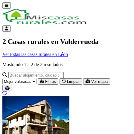
Abrir menú
Menú de cuenta
2 Casas rurales en Valderrueda
Ver todas las casas rurales en Léon
Mostrando
1
a
2
de
2
resultados
Buscar alojamiento, ciudad o provincia para ir a su página
Filtros
Limpiar
Ver mapa
Resultados del listado