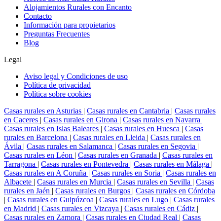
Alojamientos Rurales con Encanto
Contacto
Información para propietarios
Preguntas Frecuentes
Blog
Legal
Aviso legal y Condiciones de uso
Política de privacidad
Política sobre cookies
Casas rurales en Asturias
|
Casas rurales en Cantabria
|
Casas rurales
en Caceres
|
Casas rurales en Girona
|
Casas rurales en Navarra
|
Casas rurales en Islas Baleares
|
Casas rurales en Huesca
|
Casas
rurales en Barcelona
|
Casas rurales en Lleida
|
Casas rurales en
Ávila
|
Casas rurales en Salamanca
|
Casas rurales en Segovia
|
Casas rurales en Léon
|
Casas rurales en Granada
|
Casas rurales en
Tarragona
|
Casas rurales en Pontevedra
|
Casas rurales en Málaga
|
Casas rurales en A Coruña
|
Casas rurales en Soria
|
Casas rurales en
Albacete
|
Casas rurales en Murcia
|
Casas rurales en Sevilla
|
Casas
rurales en Jaén
|
Casas rurales en Burgos
|
Casas rurales en Córdoba
|
Casas rurales en Guipúzcoa
|
Casas rurales en Lugo
|
Casas rurales
en Madrid
|
Casas rurales en Vizcaya
|
Casas rurales en Cádiz
|
Casas rurales en Zamora
|
Casas rurales en Ciudad Real
|
Casas