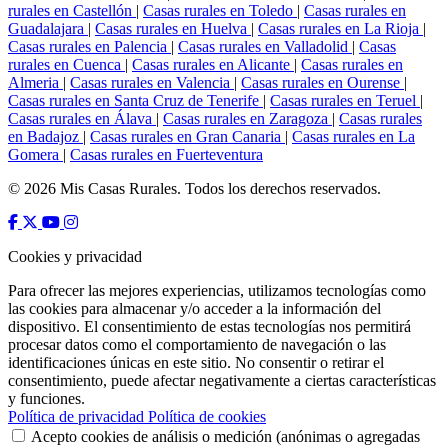
rurales en Castellón
|
Casas rurales en Toledo
|
Casas rurales en
Guadalajara
|
Casas rurales en Huelva
|
Casas rurales en La Rioja
|
Casas rurales en Palencia
|
Casas rurales en Valladolid
|
Casas
rurales en Cuenca
|
Casas rurales en Alicante
|
Casas rurales en
Almeria
|
Casas rurales en Valencia
|
Casas rurales en Ourense
|
Casas rurales en Santa Cruz de Tenerife
|
Casas rurales en Teruel
|
Casas rurales en Álava
|
Casas rurales en Zaragoza
|
Casas rurales
en Badajoz
|
Casas rurales en Gran Canaria
|
Casas rurales en La
Gomera
|
Casas rurales en Fuerteventura
© 2026 Mis Casas Rurales. Todos los derechos reservados.
Cookies y privacidad
Para ofrecer las mejores experiencias, utilizamos tecnologías como
las cookies para almacenar y/o acceder a la información del
dispositivo. El consentimiento de estas tecnologías nos permitirá
procesar datos como el comportamiento de navegación o las
identificaciones únicas en este sitio. No consentir o retirar el
consentimiento, puede afectar negativamente a ciertas características
y funciones.
Política de privacidad
Política de cookies
Acepto cookies de análisis o medición (anónimas o agregadas