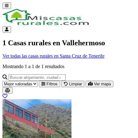
Abrir menú
Menú de cuenta
1 Casas rurales en Vallehermoso
Ver todas las casas rurales en Santa Cruz de Tenerife
Mostrando
1
a
1
de
1
resultados
Buscar alojamiento, ciudad o provincia para ir a su página
Filtros
Limpiar
Ver mapa
Resultados del listado