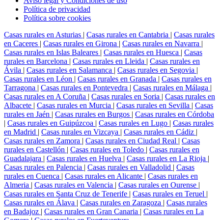
Aviso legal y Condiciones de uso
Política de privacidad
Política sobre cookies
Casas rurales en Asturias
|
Casas rurales en Cantabria
|
Casas rurales
en Caceres
|
Casas rurales en Girona
|
Casas rurales en Navarra
|
Casas rurales en Islas Baleares
|
Casas rurales en Huesca
|
Casas
rurales en Barcelona
|
Casas rurales en Lleida
|
Casas rurales en
Ávila
|
Casas rurales en Salamanca
|
Casas rurales en Segovia
|
Casas rurales en Léon
|
Casas rurales en Granada
|
Casas rurales en
Tarragona
|
Casas rurales en Pontevedra
|
Casas rurales en Málaga
|
Casas rurales en A Coruña
|
Casas rurales en Soria
|
Casas rurales en
Albacete
|
Casas rurales en Murcia
|
Casas rurales en Sevilla
|
Casas
rurales en Jaén
|
Casas rurales en Burgos
|
Casas rurales en Córdoba
|
Casas rurales en Guipúzcoa
|
Casas rurales en Lugo
|
Casas rurales
en Madrid
|
Casas rurales en Vizcaya
|
Casas rurales en Cádiz
|
Casas rurales en Zamora
|
Casas rurales en Ciudad Real
|
Casas
rurales en Castellón
|
Casas rurales en Toledo
|
Casas rurales en
Guadalajara
|
Casas rurales en Huelva
|
Casas rurales en La Rioja
|
Casas rurales en Palencia
|
Casas rurales en Valladolid
|
Casas
rurales en Cuenca
|
Casas rurales en Alicante
|
Casas rurales en
Almeria
|
Casas rurales en Valencia
|
Casas rurales en Ourense
|
Casas rurales en Santa Cruz de Tenerife
|
Casas rurales en Teruel
|
Casas rurales en Álava
|
Casas rurales en Zaragoza
|
Casas rurales
en Badajoz
|
Casas rurales en Gran Canaria
|
Casas rurales en La