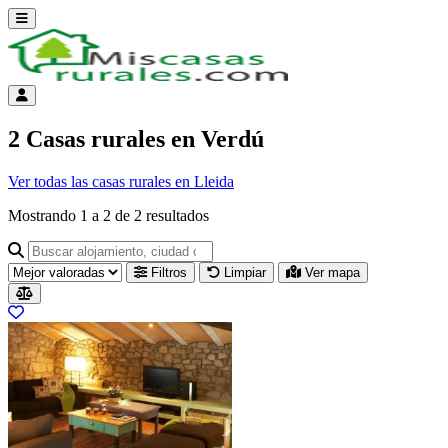
Abrir menú
Menú de cuenta
2 Casas rurales en Verdú
Ver todas las casas rurales en Lleida
Mostrando
1
a
2
de
2
resultados
Buscar alojamiento, ciudad o provincia para ir a su página
Filtros
Limpiar
Ver mapa
Resultados del listado