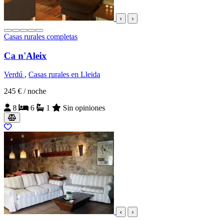
‹
›
Casas rurales completas
Ca n'Aleix
Verdú
,
Casas rurales en Lleida
245 €
/ noche
8
6
1
Sin opiniones
‹
›