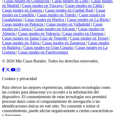
|
Casas rurales en Guipúzcoa
|
Casas rurales en Lugo
|
Casas rurales
en Madrid
|
Casas rurales en Vizcaya
|
Casas rurales en Cádiz
|
Casas rurales en Zamora
|
Casas rurales en Ciudad Real
|
Casas
rurales en Castellón
|
Casas rurales en Toledo
|
Casas rurales en
Guadalajara
|
Casas rurales en Huelva
|
Casas rurales en La Rioja
|
Casas rurales en Palencia
|
Casas rurales en Valladolid
|
Casas
rurales en Cuenca
|
Casas rurales en Alicante
|
Casas rurales en
Almeria
|
Casas rurales en Valencia
|
Casas rurales en Ourense
|
Casas rurales en Santa Cruz de Tenerife
|
Casas rurales en Teruel
|
Casas rurales en Álava
|
Casas rurales en Zaragoza
|
Casas rurales
en Badajoz
|
Casas rurales en Gran Canaria
|
Casas rurales en La
Gomera
|
Casas rurales en Fuerteventura
© 2026 Mis Casas Rurales. Todos los derechos reservados.
Cookies y privacidad
Para ofrecer las mejores experiencias, utilizamos tecnologías como
las cookies para almacenar y/o acceder a la información del
dispositivo. El consentimiento de estas tecnologías nos permitirá
procesar datos como el comportamiento de navegación o las
identificaciones únicas en este sitio. No consentir o retirar el
consentimiento, puede afectar negativamente a ciertas características
y funciones.