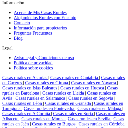
Información
Acerca de Mis Casas Rurales
Alojamientos Rurales con Encanto
Contacto
Información para propietarios
Preguntas Frecuentes
Blog
Legal
Aviso legal y Condiciones de uso
Política de privacidad
Política sobre cookies
Casas rurales en Asturias
|
Casas rurales en Cantabria
|
Casas rurales
en Caceres
|
Casas rurales en Girona
|
Casas rurales en Navarra
|
Casas rurales en Islas Baleares
|
Casas rurales en Huesca
|
Casas
rurales en Barcelona
|
Casas rurales en Lleida
|
Casas rurales en
Ávila
|
Casas rurales en Salamanca
|
Casas rurales en Segovia
|
Casas rurales en Léon
|
Casas rurales en Granada
|
Casas rurales en
Tarragona
|
Casas rurales en Pontevedra
|
Casas rurales en Málaga
|
Casas rurales en A Coruña
|
Casas rurales en Soria
|
Casas rurales en
Albacete
|
Casas rurales en Murcia
|
Casas rurales en Sevilla
|
Casas
rurales en Jaén
|
Casas rurales en Burgos
|
Casas rurales en Córdoba