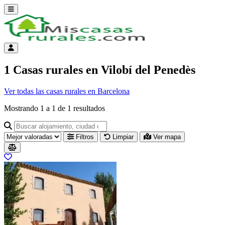
Abrir menú
Menú de cuenta
1 Casas rurales en Vilobí del Penedès
Ver todas las casas rurales en Barcelona
Mostrando
1
a
1
de
1
resultados
Buscar alojamiento, ciudad o provincia para ir a su página
Filtros
Limpiar
Ver mapa
Resultados del listado