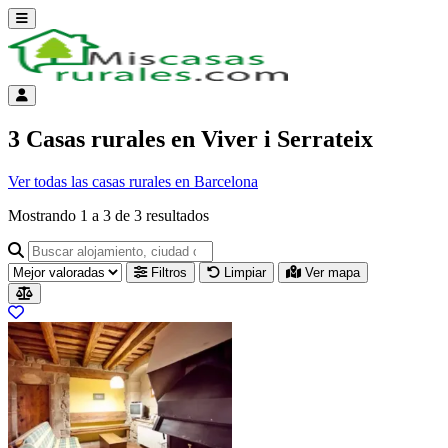
Abrir menú
Menú de cuenta
3 Casas rurales en Viver i Serrateix
Ver todas las casas rurales en Barcelona
Mostrando
1
a
3
de
3
resultados
Buscar alojamiento, ciudad o provincia para ir a su página
Filtros
Limpiar
Ver mapa
Resultados del listado