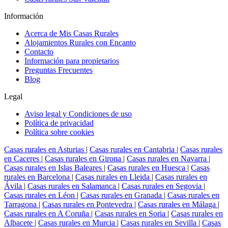
Información
Acerca de Mis Casas Rurales
Alojamientos Rurales con Encanto
Contacto
Información para propietarios
Preguntas Frecuentes
Blog
Legal
Aviso legal y Condiciones de uso
Política de privacidad
Política sobre cookies
Casas rurales en Asturias
|
Casas rurales en Cantabria
|
Casas rurales
en Caceres
|
Casas rurales en Girona
|
Casas rurales en Navarra
|
Casas rurales en Islas Baleares
|
Casas rurales en Huesca
|
Casas
rurales en Barcelona
|
Casas rurales en Lleida
|
Casas rurales en
Ávila
|
Casas rurales en Salamanca
|
Casas rurales en Segovia
|
Casas rurales en Léon
|
Casas rurales en Granada
|
Casas rurales en
Tarragona
|
Casas rurales en Pontevedra
|
Casas rurales en Málaga
|
Casas rurales en A Coruña
|
Casas rurales en Soria
|
Casas rurales en
Albacete
|
Casas rurales en Murcia
|
Casas rurales en Sevilla
|
Casas