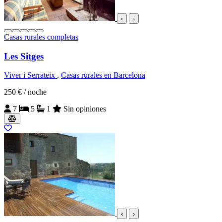
‹
›
Casas rurales completas
Les Sitges
Viver i Serrateix
,
Casas rurales en Barcelona
250 €
/ noche
7
5
1
Sin opiniones
‹
›