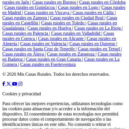
rurales en Jaén
|
Casas rurales en Burgos
|
Casas rurales en Córdoba
|
Casas rurales en Guipúzcoa
|
Casas rurales en Lugo
|
Casas rurales
en Madrid
|
Casas rurales en Vizcaya
|
Casas rurales en Cádiz
|
Casas rurales en Zamora
|
Casas rurales en Ciudad Real
|
Casas
rurales en Castellón
|
Casas rurales en Toledo
|
Casas rurales en
Guadalajara
|
Casas rurales en Huelva
|
Casas rurales en La Rioja
|
Casas rurales en Palencia
|
Casas rurales en Valladolid
|
Casas
rurales en Cuenca
|
Casas rurales en Alicante
|
Casas rurales en
Almeria
|
Casas rurales en Valencia
|
Casas rurales en Ourense
|
Casas rurales en Santa Cruz de Tenerife
|
Casas rurales en Teruel
|
Casas rurales en Álava
|
Casas rurales en Zaragoza
|
Casas rurales
en Badajoz
|
Casas rurales en Gran Canaria
|
Casas rurales en La
Gomera
|
Casas rurales en Fuerteventura
© 2026 Mis Casas Rurales. Todos los derechos reservados.
Cookies y privacidad
Para ofrecer las mejores experiencias, utilizamos tecnologías como
las cookies para almacenar y/o acceder a la información del
dispositivo. El consentimiento de estas tecnologías nos permitirá
procesar datos como el comportamiento de navegación o las
identificaciones únicas en este sitio. No consentir o retirar el