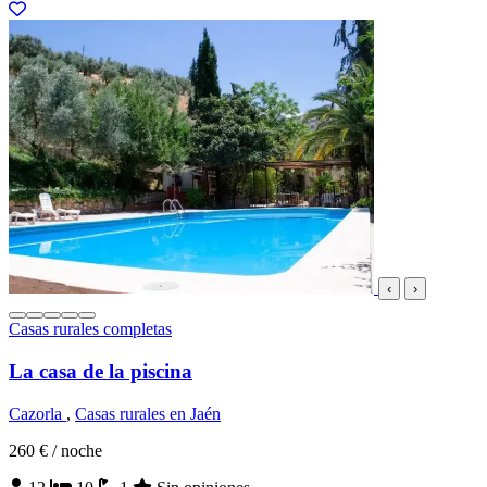
‹
›
Casas rurales completas
La casa de la piscina
Cazorla
,
Casas rurales en Jaén
260 €
/ noche