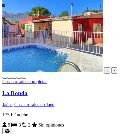
‹
›
Casas rurales completas
La Ronda
Jaén
,
Casas rurales en Jaén
175 €
/ noche
5
3
2
Sin opiniones