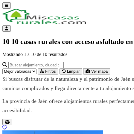
Abrir menú
Menú de cuenta
10 10 casas rurales con acceso asfaltado en
Mostrando
1
a
10
de
10
resultados
Buscar alojamiento, ciudad o provincia para ir a su página
Filtros
Limpiar
Ver mapa
Si buscas disfrutar de la naturaleza y el patrimonio de Jaén 
caminos complicados y llega directamente a tu alojamiento s
La provincia de Jaén ofrece alojamientos rurales perfectam
accesibilidad.
Resultados del listado