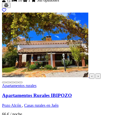
12
10
1
Sin opiniones
‹
›
Apartamentos rurales
Apartamentos Rurales IBIPOZO
Pozo Alcón
,
Casas rurales en Jaén
66 €
/ noche