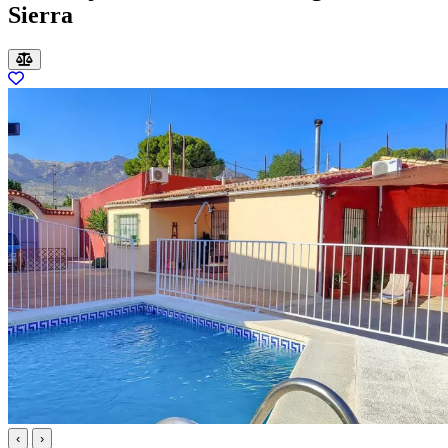
Sierra
‹
›