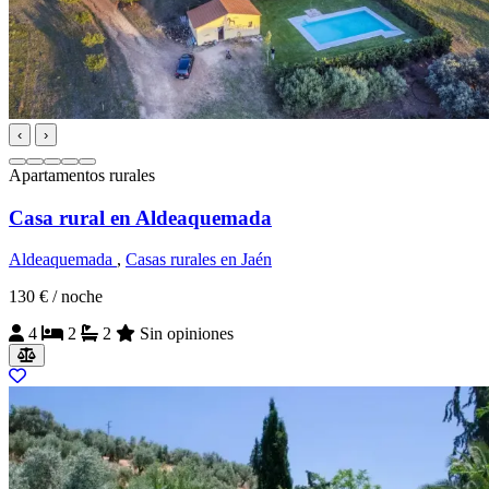
‹
›
Apartamentos rurales
Casa rural en Aldeaquemada
Aldeaquemada
,
Casas rurales en Jaén
130 €
/ noche
4
2
2
Sin opiniones