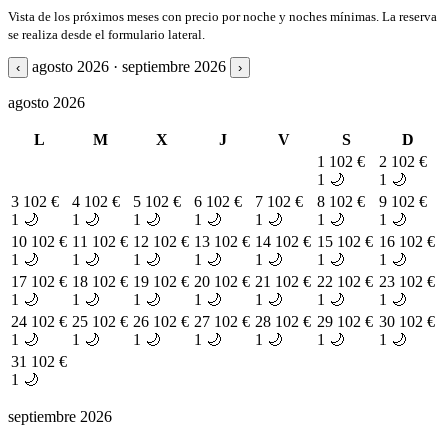
Vista de los próximos meses con precio por noche y noches mínimas. La reserva
se realiza desde el formulario lateral.
agosto 2026 · septiembre 2026
‹
›
agosto 2026
L
M
X
J
V
S
D
1
102 €
2
102 €
1 🌙
1 🌙
3
102 €
4
102 €
5
102 €
6
102 €
7
102 €
8
102 €
9
102 €
1 🌙
1 🌙
1 🌙
1 🌙
1 🌙
1 🌙
1 🌙
10
102 €
11
102 €
12
102 €
13
102 €
14
102 €
15
102 €
16
102 €
1 🌙
1 🌙
1 🌙
1 🌙
1 🌙
1 🌙
1 🌙
17
102 €
18
102 €
19
102 €
20
102 €
21
102 €
22
102 €
23
102 €
1 🌙
1 🌙
1 🌙
1 🌙
1 🌙
1 🌙
1 🌙
24
102 €
25
102 €
26
102 €
27
102 €
28
102 €
29
102 €
30
102 €
1 🌙
1 🌙
1 🌙
1 🌙
1 🌙
1 🌙
1 🌙
31
102 €
1 🌙
septiembre 2026