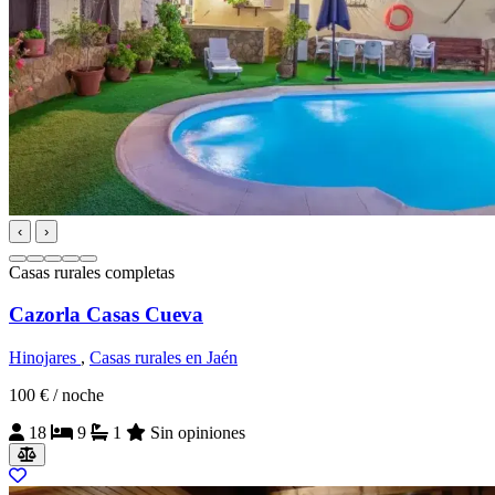
‹
›
Casas rurales completas
Cazorla Casas Cueva
Hinojares
,
Casas rurales en Jaén
100 €
/ noche
18
9
1
Sin opiniones