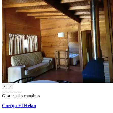
‹
›
Casas rurales completas
Cortijo El Helao