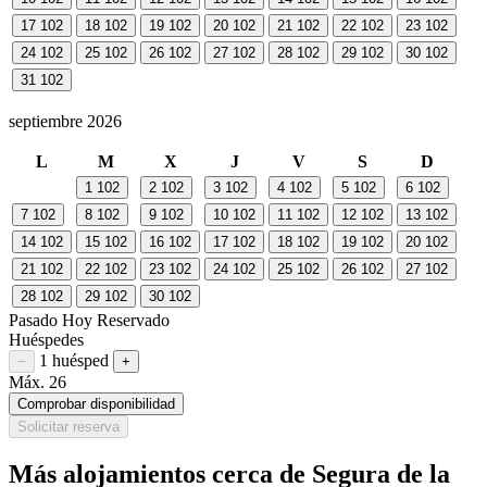
17
102
18
102
19
102
20
102
21
102
22
102
23
102
24
102
25
102
26
102
27
102
28
102
29
102
30
102
31
102
septiembre 2026
L
M
X
J
V
S
D
1
102
2
102
3
102
4
102
5
102
6
102
7
102
8
102
9
102
10
102
11
102
12
102
13
102
14
102
15
102
16
102
17
102
18
102
19
102
20
102
21
102
22
102
23
102
24
102
25
102
26
102
27
102
28
102
29
102
30
102
Pasado
Hoy
Reservado
Huéspedes
1 huésped
Restar huésped
Sumar huésped
−
+
Máx. 26
Comprobar disponibilidad
Solicitar reserva
Más alojamientos cerca de Segura de la