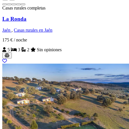
Casas rurales completas
La Ronda
Jaén
,
Casas rurales en Jaén
175 €
/ noche
5
3
2
Sin opiniones