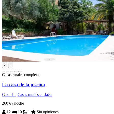
‹
›
Casas rurales completas
La casa de la piscina
Cazorla
,
Casas rurales en Jaén
260 €
/ noche
12
10
1
Sin opiniones