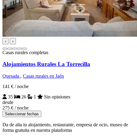
‹
›
Casas rurales completas
Alojamientos Rurales La Torrecilla
Quesada
,
Casas rurales en Jaén
141 €
/ noche
35
26
1
Sin opiniones
desde
275 €
/ noche
Seleccionar fechas
Da de alta tu alojamiento, restaurante, empresa de ocio, museo de
forma gratuita en nuestra plataforma