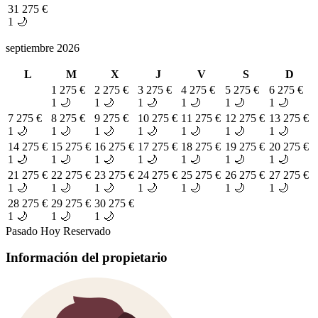
31
275 €
1 🌙
septiembre 2026
L
M
X
J
V
S
D
1
275 €
2
275 €
3
275 €
4
275 €
5
275 €
6
275 €
1 🌙
1 🌙
1 🌙
1 🌙
1 🌙
1 🌙
7
275 €
8
275 €
9
275 €
10
275 €
11
275 €
12
275 €
13
275 €
1 🌙
1 🌙
1 🌙
1 🌙
1 🌙
1 🌙
1 🌙
14
275 €
15
275 €
16
275 €
17
275 €
18
275 €
19
275 €
20
275 €
1 🌙
1 🌙
1 🌙
1 🌙
1 🌙
1 🌙
1 🌙
21
275 €
22
275 €
23
275 €
24
275 €
25
275 €
26
275 €
27
275 €
1 🌙
1 🌙
1 🌙
1 🌙
1 🌙
1 🌙
1 🌙
28
275 €
29
275 €
30
275 €
1 🌙
1 🌙
1 🌙
Pasado
Hoy
Reservado
Información del propietario