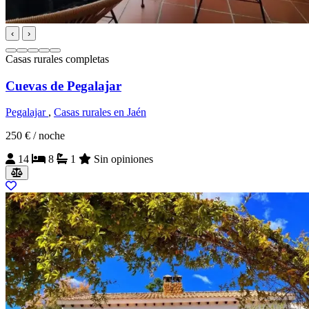
‹
›
Casas rurales completas
Cuevas de Pegalajar
Pegalajar
,
Casas rurales en Jaén
250 €
/ noche
14
8
1
Sin opiniones