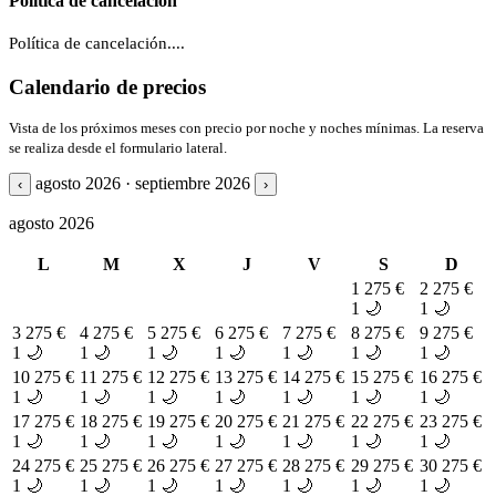
Política de cancelación
Política de cancelación....
Calendario de precios
Vista de los próximos meses con precio por noche y noches mínimas. La reserva
se realiza desde el formulario lateral.
agosto 2026 · septiembre 2026
‹
›
agosto 2026
L
M
X
J
V
S
D
1
275 €
2
275 €
1 🌙
1 🌙
3
275 €
4
275 €
5
275 €
6
275 €
7
275 €
8
275 €
9
275 €
1 🌙
1 🌙
1 🌙
1 🌙
1 🌙
1 🌙
1 🌙
10
275 €
11
275 €
12
275 €
13
275 €
14
275 €
15
275 €
16
275 €
1 🌙
1 🌙
1 🌙
1 🌙
1 🌙
1 🌙
1 🌙
17
275 €
18
275 €
19
275 €
20
275 €
21
275 €
22
275 €
23
275 €
1 🌙
1 🌙
1 🌙
1 🌙
1 🌙
1 🌙
1 🌙
24
275 €
25
275 €
26
275 €
27
275 €
28
275 €
29
275 €
30
275 €
1 🌙
1 🌙
1 🌙
1 🌙
1 🌙
1 🌙
1 🌙