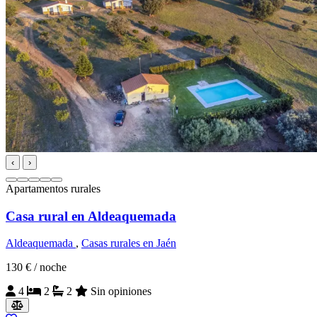
‹
›
Apartamentos rurales
Casa rural en Aldeaquemada
Aldeaquemada
,
Casas rurales en Jaén
130 €
/ noche
4
2
2
Sin opiniones