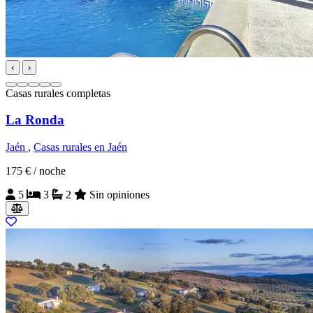
‹
›
Casas rurales completas
La Ronda
Jaén
,
Casas rurales en Jaén
175 €
/ noche
5
3
2
Sin opiniones