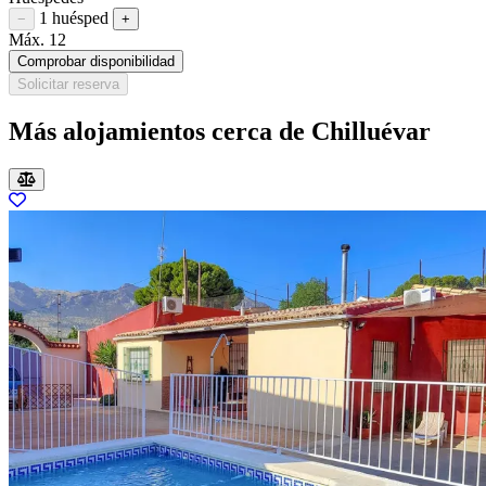
1 huésped
Restar huésped
Sumar huésped
−
+
Máx. 12
Comprobar disponibilidad
Solicitar reserva
Más alojamientos cerca de Chilluévar