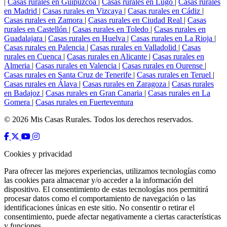
|
Casas rurales en Guipúzcoa
|
Casas rurales en Lugo
|
Casas rurales
en Madrid
|
Casas rurales en Vizcaya
|
Casas rurales en Cádiz
|
Casas rurales en Zamora
|
Casas rurales en Ciudad Real
|
Casas
rurales en Castellón
|
Casas rurales en Toledo
|
Casas rurales en
Guadalajara
|
Casas rurales en Huelva
|
Casas rurales en La Rioja
|
Casas rurales en Palencia
|
Casas rurales en Valladolid
|
Casas
rurales en Cuenca
|
Casas rurales en Alicante
|
Casas rurales en
Almeria
|
Casas rurales en Valencia
|
Casas rurales en Ourense
|
Casas rurales en Santa Cruz de Tenerife
|
Casas rurales en Teruel
|
Casas rurales en Álava
|
Casas rurales en Zaragoza
|
Casas rurales
en Badajoz
|
Casas rurales en Gran Canaria
|
Casas rurales en La
Gomera
|
Casas rurales en Fuerteventura
© 2026 Mis Casas Rurales. Todos los derechos reservados.
Cookies y privacidad
Para ofrecer las mejores experiencias, utilizamos tecnologías como
las cookies para almacenar y/o acceder a la información del
dispositivo. El consentimiento de estas tecnologías nos permitirá
procesar datos como el comportamiento de navegación o las
identificaciones únicas en este sitio. No consentir o retirar el
consentimiento, puede afectar negativamente a ciertas características
y funciones.