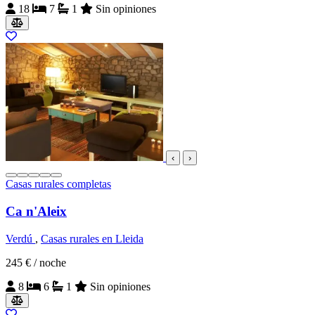
18
7
1
Sin opiniones
‹
›
Casas rurales completas
Ca n'Aleix
Verdú
,
Casas rurales en Lleida
245 €
/ noche
8
6
1
Sin opiniones