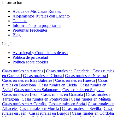
Información
Acerca de Mis Casas Rurales
Alojamientos Rurales con Encanto
Contacto
Información para propietarios
Preguntas Frecuentes
Blog
Legal
Aviso legal y Condiciones de uso
Política de privacidad
Política sobre cookies
Casas rurales en Asturias
|
Casas rurales en Cantabria
|
Casas rurales
en Caceres
|
Casas rurales en Girona
|
Casas rurales en Navarra
|
Casas rurales en Islas Baleares
|
Casas rurales en Huesca
|
Casas
rurales en Barcelona
|
Casas rurales en Lleida
|
Casas rurales en
Ávila
|
Casas rurales en Salamanca
|
Casas rurales en Segovia
|
Casas rurales en Léon
|
Casas rurales en Granada
|
Casas rurales en
Tarragona
|
Casas rurales en Pontevedra
|
Casas rurales en Málaga
|
Casas rurales en A Coruña
|
Casas rurales en Soria
|
Casas rurales en
Albacete
|
Casas rurales en Murcia
|
Casas rurales en Sevilla
|
Casas
rurales en Jaén
|
Casas rurales en Burgos
|
Casas rurales en Córdoba