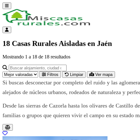
Abrir menú
Menú de cuenta
18 Casas Rurales Aisladas en Jaén
Mostrando
1
a
18
de
18
resultados
Buscar alojamiento, ciudad o provincia para ir a su página
Filtros
Limpiar
Ver mapa
Si buscas desconectar por completo del ruido y las aglomera
alejados de núcleos urbanos, rodeados de naturaleza y perfec
Desde las sierras de Cazorla hasta los olivares de Castillo d
familias o grupos que quieren vivir el campo en su estado m
Resultados del listado