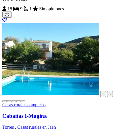
18
9
1
Sin opiniones
‹
›
Casas rurales completas
Cabañas I-Magina
Torres
,
Casas rurales en Jaén