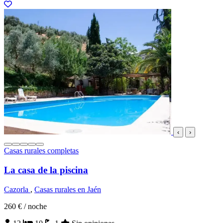
‹
›
Casas rurales completas
La casa de la piscina
Cazorla
,
Casas rurales en Jaén
260 €
/ noche