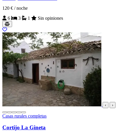
120 €
/ noche
6
3
1
Sin opiniones
‹
›
Casas rurales completas
Cortijo La Gineta