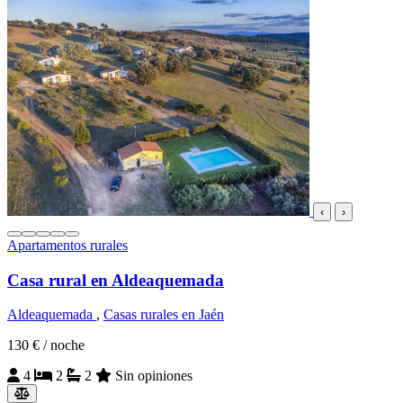
‹
›
Apartamentos rurales
Casa rural en Aldeaquemada
Aldeaquemada
,
Casas rurales en Jaén
130 €
/ noche
4
2
2
Sin opiniones