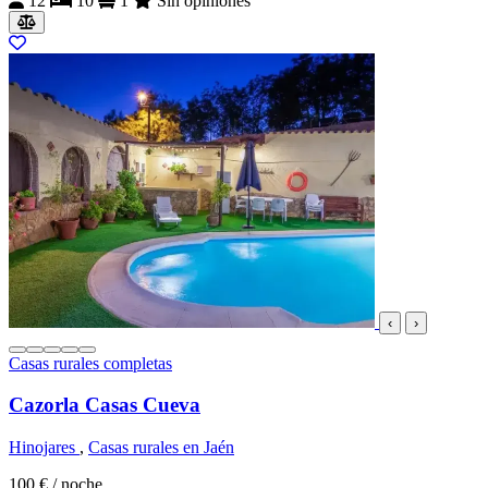
12
10
1
Sin opiniones
‹
›
Casas rurales completas
Cazorla Casas Cueva
Hinojares
,
Casas rurales en Jaén
100 €
/ noche