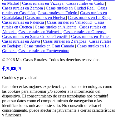
en Madrid
|
Casas rurales en Vizcaya
|
Casas rurales en Cádiz
|
Casas rurales en Zamora
|
Casas rurales en Ciudad Real
|
Casas
rurales en Castellón
|
Casas rurales en Toledo
|
Casas rurales en
Guadalajara
|
Casas rurales en Huelva
|
Casas rurales en La Rioja
|
Casas rurales en Palencia
|
Casas rurales en Valladolid
|
Casas
rurales en Cuenca
|
Casas rurales en Alicante
|
Casas rurales en
Almeria
|
Casas rurales en Valencia
|
Casas rurales en Ourense
|
Casas rurales en Santa Cruz de Tenerife
|
Casas rurales en Teruel
|
Casas rurales en Álava
|
Casas rurales en Zaragoza
|
Casas rurales
en Badajoz
|
Casas rurales en Gran Canaria
|
Casas rurales en La
Gomera
|
Casas rurales en Fuerteventura
© 2026 Mis Casas Rurales. Todos los derechos reservados.
Cookies y privacidad
Para ofrecer las mejores experiencias, utilizamos tecnologías como
las cookies para almacenar y/o acceder a la información del
dispositivo. El consentimiento de estas tecnologías nos permitirá
procesar datos como el comportamiento de navegación o las
identificaciones únicas en este sitio. No consentir o retirar el
consentimiento, puede afectar negativamente a ciertas características
y funciones.