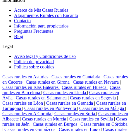
Información
Acerca de Mis Casas Rurales
Alojamientos Rurales con Encanto
Contacto
Información para propietarios
Preguntas Frecuentes
Blog
Legal
Aviso legal y Condiciones de uso
Política de privacidad
Política sobre cookies
Casas rurales en Asturias
|
Casas rurales en Cantabria
|
Casas rurales
en Caceres
|
Casas rurales en Girona
|
Casas rurales en Navarra
|
Casas rurales en Islas Baleares
|
Casas rurales en Huesca
|
Casas
rurales en Barcelona
|
Casas rurales en Lleida
|
Casas rurales en
Ávila
|
Casas rurales en Salamanca
|
Casas rurales en Segovia
|
Casas rurales en Léon
|
Casas rurales en Granada
|
Casas rurales en
Tarragona
|
Casas rurales en Pontevedra
|
Casas rurales en Málaga
|
Casas rurales en A Coruña
|
Casas rurales en Soria
|
Casas rurales en
Albacete
|
Casas rurales en Murcia
|
Casas rurales en Sevilla
|
Casas
rurales en Jaén
|
Casas rurales en Burgos
|
Casas rurales en Córdoba
|
Casas rurales en Guipúzcoa
|
Casas rurales en Lugo
|
Casas rurales