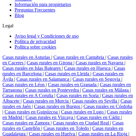
Información para propietarios
Preguntas Frecuentes
Blog
Legal
Aviso legal y Condiciones de uso
Política de privacidad
Política sobre cookies
Casas rurales en Asturias
|
Casas rurales en Cantabria
|
Casas rurales
en Caceres
|
Casas rurales en Girona
|
Casas rurales en Navarra
|
Casas rurales en Islas Baleares
|
Casas rurales en Huesca
|
Casas
rurales en Barcelona
|
Casas rurales en Lleida
|
Casas rurales en
Ávila
|
Casas rurales en Salamanca
|
Casas rurales en Segovia
|
Casas rurales en Léon
|
Casas rurales en Granada
|
Casas rurales en
Tarragona
|
Casas rurales en Pontevedra
|
Casas rurales en Málaga
|
Casas rurales en A Coruña
|
Casas rurales en Soria
|
Casas rurales en
Albacete
|
Casas rurales en Murcia
|
Casas rurales en Sevilla
|
Casas
rurales en Jaén
|
Casas rurales en Burgos
|
Casas rurales en Córdoba
|
Casas rurales en Guipúzcoa
|
Casas rurales en Lugo
|
Casas rurales
en Madrid
|
Casas rurales en Vizcaya
|
Casas rurales en Cádiz
|
Casas rurales en Zamora
|
Casas rurales en Ciudad Real
|
Casas
rurales en Castellón
|
Casas rurales en Toledo
|
Casas rurales en
Guadalajara
|
Casas rurales en Huelva
|
Casas rurales en La Rioja
|