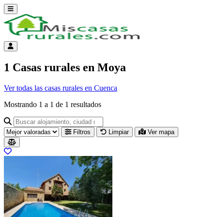
Abrir menú
Menú de cuenta
1 Casas rurales en Moya
Ver todas las casas rurales en Cuenca
Mostrando
1
a
1
de
1
resultados
Buscar alojamiento, ciudad o provincia para ir a su página
Filtros
Limpiar
Ver mapa
Resultados del listado