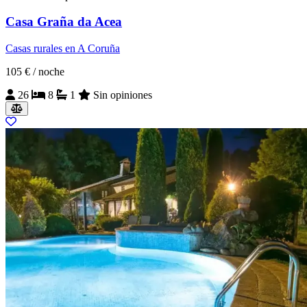
Casa Graña da Acea
Casas rurales en A Coruña
105 €
/ noche
26
8
1
Sin opiniones