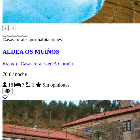
‹
›
Casas rurales por habitaciones
ALDEA OS MUIÑOS
Rianxo
,
Casas rurales en A Coruña
70 €
/ noche
18
7
1
Sin opiniones