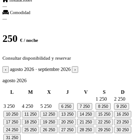
Instalaciones
—
Comodidad
—
250
€ / noche
Consultar disponibilidad y reservar
agosto 2026 · septiembre 2026
‹
›
agosto 2026
L
M
X
J
V
S
D
1
250
2
250
3
250
4
250
5
250
6
250
7
250
8
250
9
250
10
250
11
250
12
250
13
250
14
250
15
250
16
250
17
250
18
250
19
250
20
250
21
250
22
250
23
250
24
250
25
250
26
250
27
250
28
250
29
250
30
250
31
250