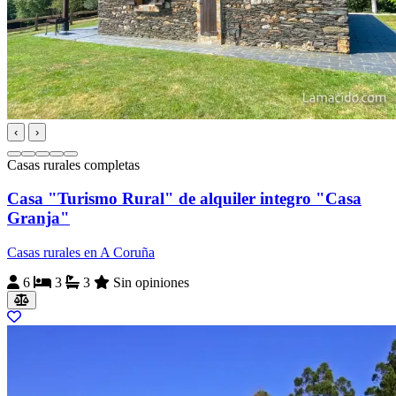
‹
›
Casas rurales completas
Casa "Turismo Rural" de alquiler integro "Casa
Granja"
Casas rurales en A Coruña
6
3
3
Sin opiniones