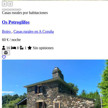
‹
›
Casas rurales por habitaciones
Os Petroglifos
Boiro
,
Casas rurales en A Coruña
60 €
/ noche
16
8
1
Sin opiniones