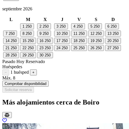
septiembre 2026
L
M
X
J
V
S
D
1
250
2
250
3
250
4
250
5
250
6
250
7
250
8
250
9
250
10
250
11
250
12
250
13
250
14
250
15
250
16
250
17
250
18
250
19
250
20
250
21
250
22
250
23
250
24
250
25
250
26
250
27
250
28
250
29
250
30
250
Pasado
Hoy
Reservado
Huéspedes
1 huésped
Restar huésped
Sumar huésped
−
+
Máx. 8
Comprobar disponibilidad
Solicitar reserva
Más alojamientos cerca de Boiro