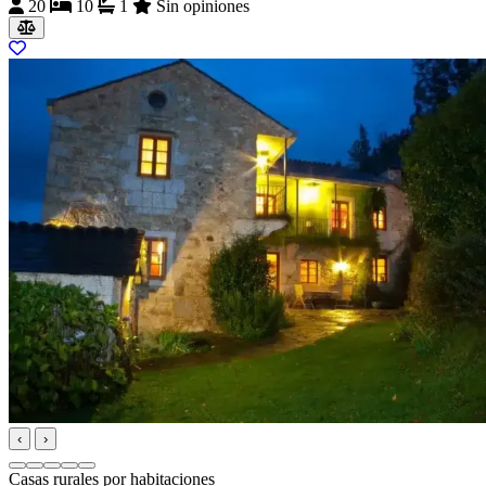
20
10
1
Sin opiniones
‹
›
Casas rurales por habitaciones