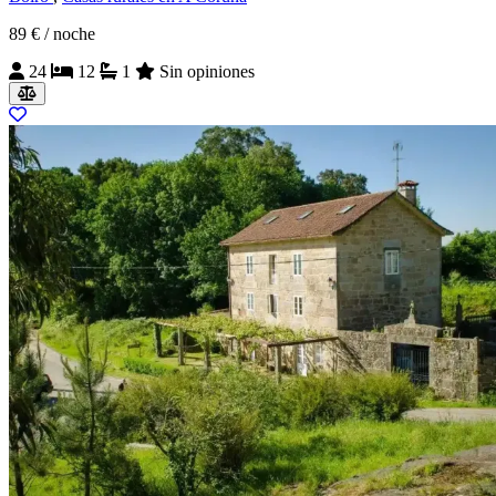
89 €
/ noche
24
12
1
Sin opiniones