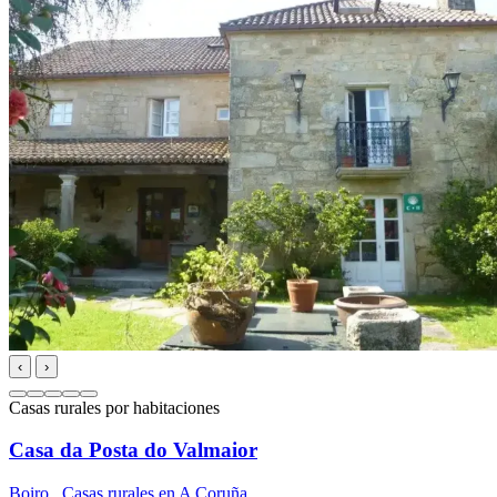
‹
›
Casas rurales por habitaciones
Casa da Posta do Valmaior
Boiro
,
Casas rurales en A Coruña