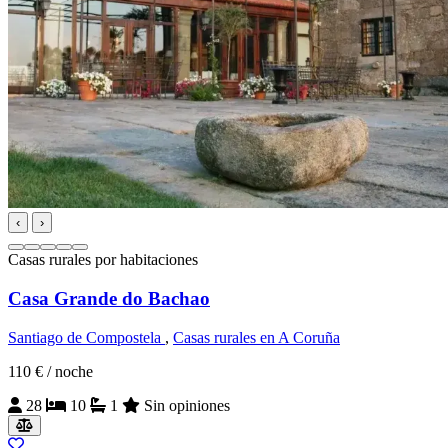
‹
›
Casas rurales por habitaciones
Casa Grande do Bachao
Santiago de Compostela
,
Casas rurales en A Coruña
110 €
/ noche
28
10
1
Sin opiniones