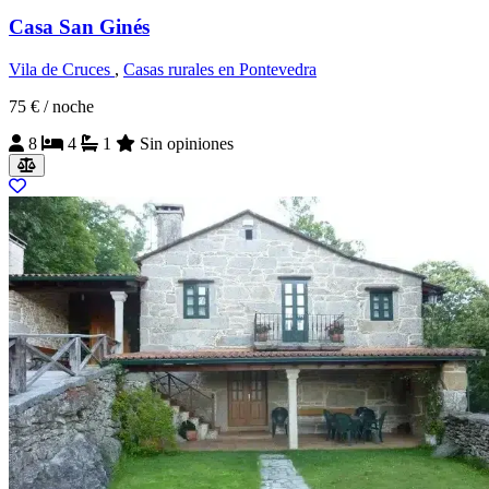
Casa San Ginés
Vila de Cruces
,
Casas rurales en Pontevedra
75 €
/ noche
8
4
1
Sin opiniones