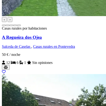
‹
›
Casas rurales por habitaciones
A Regueira dos Ojea
Salceda de Caselas
,
Casas rurales en Pontevedra
50 €
/ noche
12
6
1
Sin opiniones