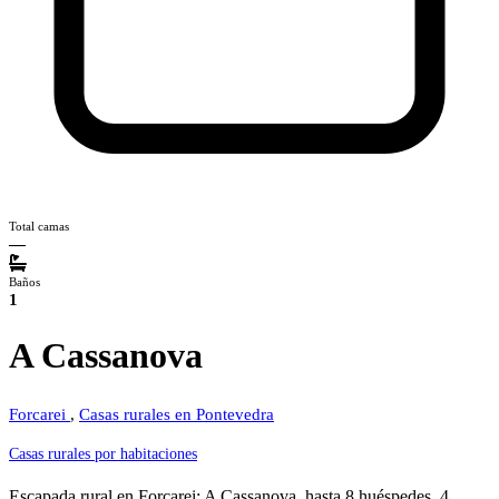
Total camas
—
Baños
1
A Cassanova
Forcarei
,
Casas rurales en Pontevedra
Casas rurales por habitaciones
Escapada rural en Forcarei: A Cassanova. hasta 8 huéspedes, 4