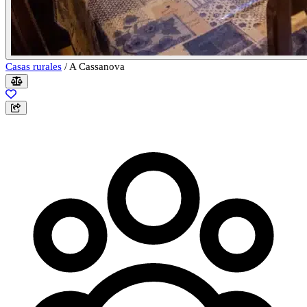
Casas rurales
/
A Cassanova