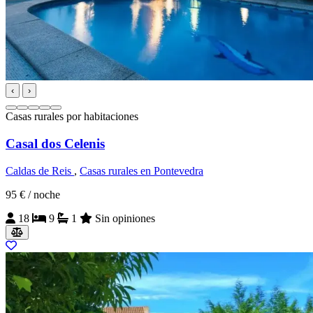
‹
›
Casas rurales por habitaciones
Casal dos Celenis
Caldas de Reis
,
Casas rurales en Pontevedra
95 €
/ noche
18
9
1
Sin opiniones