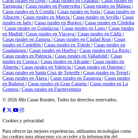
Casas rurales en Léon
|
Casas rurales en Granada
|
Casas rurales en
Tarragona
|
Casas rurales en Pontevedra
|
Casas rurales en Málaga
|
Casas rurales en A Coruña
|
Casas rurales en Soria
|
Casas rurales en
Albacete
|
Casas rurales en Murcia
|
Casas rurales en Sevilla
|
Casas
rurales en Jaén
|
Casas rurales en Burgos
|
Casas rurales en Córdoba
|
Casas rurales en Guipúzcoa
|
Casas rurales en Lugo
|
Casas rurales
en Madrid
|
Casas rurales en Vizcaya
|
Casas rurales en Cádiz
|
Casas rurales en Zamora
|
Casas rurales en Ciudad Real
|
Casas
rurales en Castellón
|
Casas rurales en Toledo
|
Casas rurales en
Guadalajara
|
Casas rurales en Huelva
|
Casas rurales en La Rioja
|
Casas rurales en Palencia
|
Casas rurales en Valladolid
|
Casas
rurales en Cuenca
|
Casas rurales en Alicante
|
Casas rurales en
Almeria
|
Casas rurales en Valencia
|
Casas rurales en Ourense
|
Casas rurales en Santa Cruz de Tenerife
|
Casas rurales en Teruel
|
Casas rurales en Álava
|
Casas rurales en Zaragoza
|
Casas rurales
en Badajoz
|
Casas rurales en Gran Canaria
|
Casas rurales en La
Gomera
|
Casas rurales en Fuerteventura
© 2026 Mis Casas Rurales. Todos los derechos reservados.
Cookies y privacidad
Para ofrecer las mejores experiencias, utilizamos tecnologías como
las cookies para almacenar y/o acceder a la información del