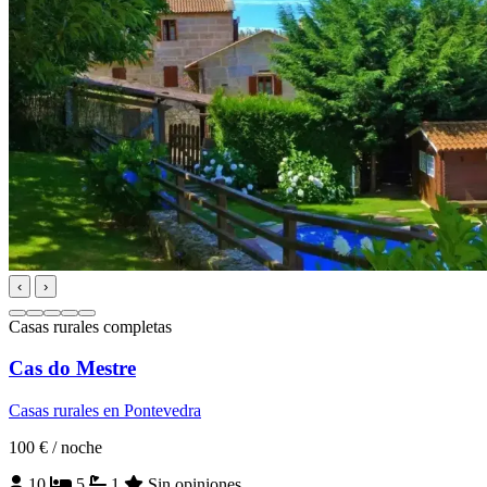
‹
›
Casas rurales completas
Cas do Mestre
Casas rurales en Pontevedra
100 €
/ noche
10
5
1
Sin opiniones