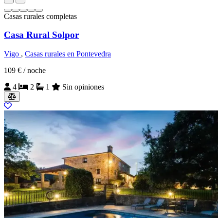
Casas rurales completas
Casa Rural Solpor
Vigo
,
Casas rurales en Pontevedra
109 €
/ noche
4
2
1
Sin opiniones