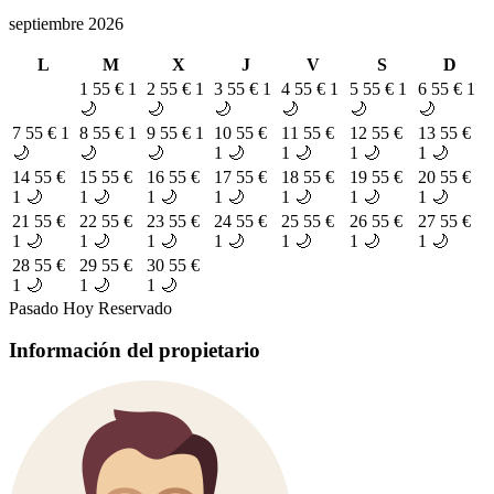
septiembre 2026
L
M
X
J
V
S
D
1
55 €
1
2
55 €
1
3
55 €
1
4
55 €
1
5
55 €
1
6
55 €
1
🌙
🌙
🌙
🌙
🌙
🌙
7
55 €
1
8
55 €
1
9
55 €
1
10
55 €
11
55 €
12
55 €
13
55 €
🌙
🌙
🌙
1 🌙
1 🌙
1 🌙
1 🌙
14
55 €
15
55 €
16
55 €
17
55 €
18
55 €
19
55 €
20
55 €
1 🌙
1 🌙
1 🌙
1 🌙
1 🌙
1 🌙
1 🌙
21
55 €
22
55 €
23
55 €
24
55 €
25
55 €
26
55 €
27
55 €
1 🌙
1 🌙
1 🌙
1 🌙
1 🌙
1 🌙
1 🌙
28
55 €
29
55 €
30
55 €
1 🌙
1 🌙
1 🌙
Pasado
Hoy
Reservado
Información del propietario