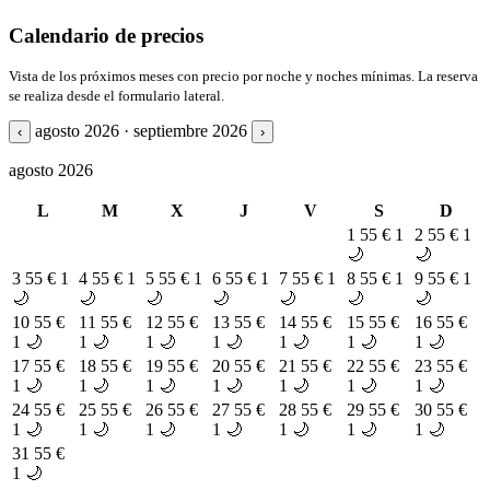
Calendario de precios
Vista de los próximos meses con precio por noche y noches mínimas. La reserva
se realiza desde el formulario lateral.
agosto 2026 · septiembre 2026
‹
›
agosto 2026
L
M
X
J
V
S
D
1
55 €
1
2
55 €
1
🌙
🌙
3
55 €
1
4
55 €
1
5
55 €
1
6
55 €
1
7
55 €
1
8
55 €
1
9
55 €
1
🌙
🌙
🌙
🌙
🌙
🌙
🌙
10
55 €
11
55 €
12
55 €
13
55 €
14
55 €
15
55 €
16
55 €
1 🌙
1 🌙
1 🌙
1 🌙
1 🌙
1 🌙
1 🌙
17
55 €
18
55 €
19
55 €
20
55 €
21
55 €
22
55 €
23
55 €
1 🌙
1 🌙
1 🌙
1 🌙
1 🌙
1 🌙
1 🌙
24
55 €
25
55 €
26
55 €
27
55 €
28
55 €
29
55 €
30
55 €
1 🌙
1 🌙
1 🌙
1 🌙
1 🌙
1 🌙
1 🌙
31
55 €
1 🌙