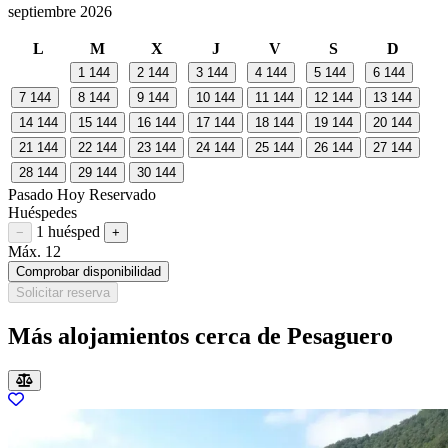
septiembre 2026
L
M
X
J
V
S
D
1
144
2
144
3
144
4
144
5
144
6
144
7
144
8
144
9
144
10
144
11
144
12
144
13
144
14
144
15
144
16
144
17
144
18
144
19
144
20
144
21
144
22
144
23
144
24
144
25
144
26
144
27
144
28
144
29
144
30
144
Pasado
Hoy
Reservado
Huéspedes
1 huésped
Restar huésped
Sumar huésped
−
+
Máx. 12
Comprobar disponibilidad
Solicitar reserva
Más alojamientos cerca de Pesaguero