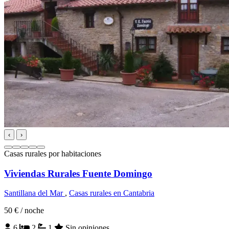
‹
›
Casas rurales por habitaciones
Viviendas Rurales Fuente Domingo
Santillana del Mar
,
Casas rurales en Cantabria
50 €
/ noche
6
2
1
Sin opiniones