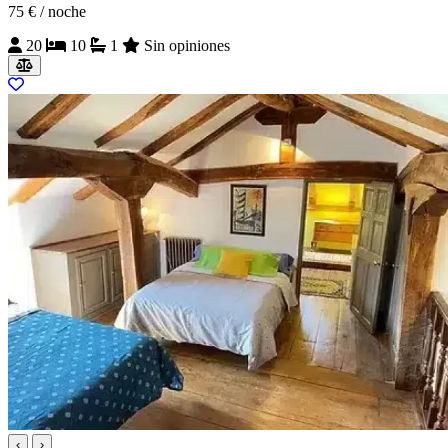
75 €
/ noche
20
10
1
Sin opiniones
‹
›