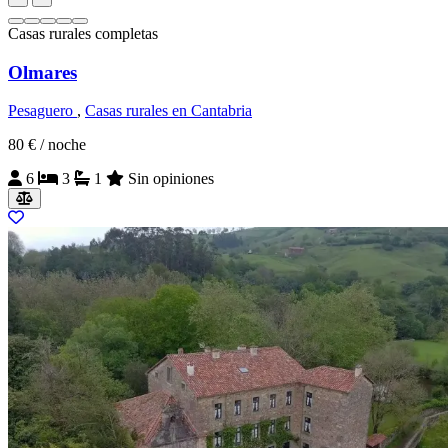
Casas rurales completas
Olmares
Pesaguero
,
Casas rurales en Cantabria
80 €
/ noche
6
3
1
Sin opiniones