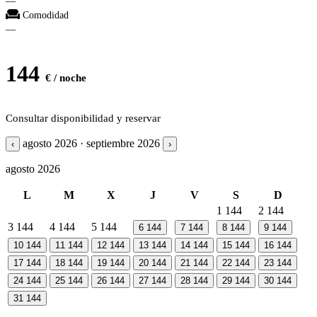
—
Comodidad
—
144
€ / noche
Consultar disponibilidad y reservar
agosto 2026 · septiembre 2026
‹
›
agosto 2026
L
M
X
J
V
S
D
1
144
2
144
3
144
4
144
5
144
6
144
7
144
8
144
9
144
10
144
11
144
12
144
13
144
14
144
15
144
16
144
17
144
18
144
19
144
20
144
21
144
22
144
23
144
24
144
25
144
26
144
27
144
28
144
29
144
30
144
31
144