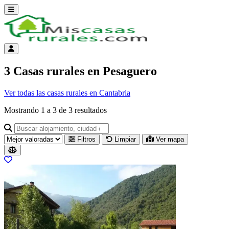
Abrir menú
Menú de cuenta
3 Casas rurales en Pesaguero
Ver todas las casas rurales en Cantabria
Mostrando
1
a
3
de
3
resultados
Buscar alojamiento, ciudad o provincia para ir a su página
Filtros
Limpiar
Ver mapa
Resultados del listado