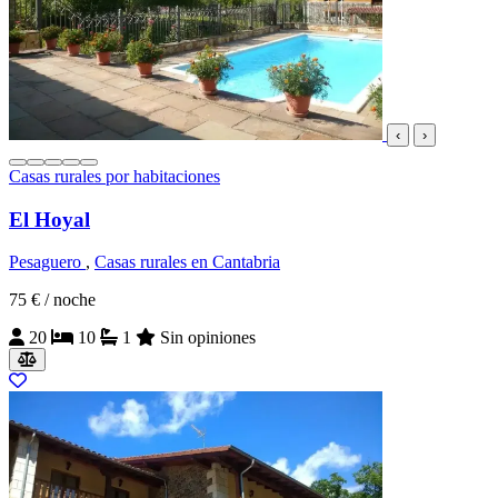
‹
›
Casas rurales por habitaciones
El Hoyal
Pesaguero
,
Casas rurales en Cantabria
75 €
/ noche
20
10
1
Sin opiniones