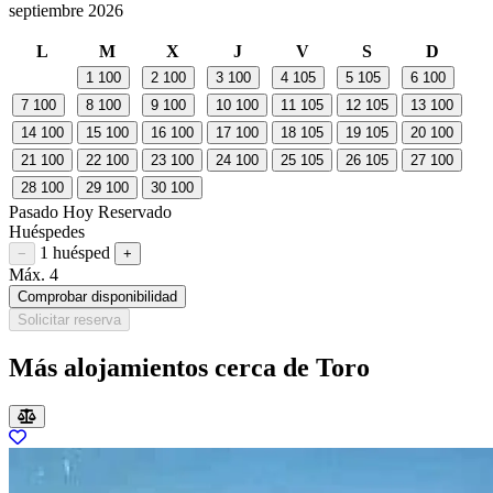
septiembre 2026
L
M
X
J
V
S
D
1
100
2
100
3
100
4
105
5
105
6
100
7
100
8
100
9
100
10
100
11
105
12
105
13
100
14
100
15
100
16
100
17
100
18
105
19
105
20
100
21
100
22
100
23
100
24
100
25
105
26
105
27
100
28
100
29
100
30
100
Pasado
Hoy
Reservado
Huéspedes
1 huésped
Restar huésped
Sumar huésped
−
+
Máx. 4
Comprobar disponibilidad
Solicitar reserva
Más alojamientos cerca de Toro