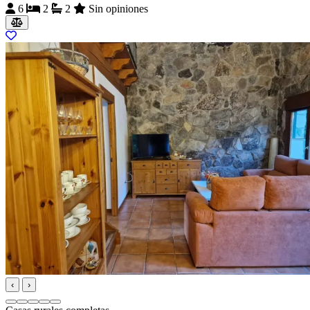
6
2
2
Sin opiniones
‹
›