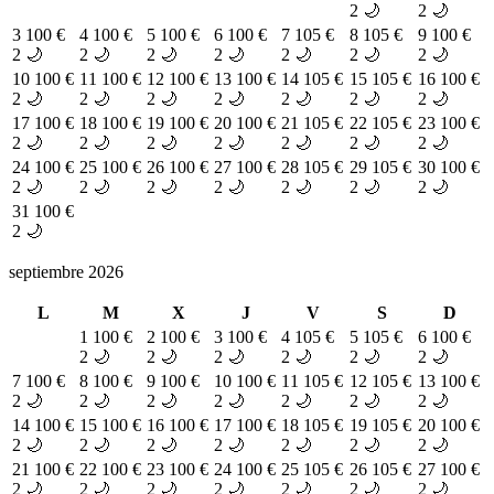
2 🌙
2 🌙
3
100 €
4
100 €
5
100 €
6
100 €
7
105 €
8
105 €
9
100 €
2 🌙
2 🌙
2 🌙
2 🌙
2 🌙
2 🌙
2 🌙
10
100 €
11
100 €
12
100 €
13
100 €
14
105 €
15
105 €
16
100 €
2 🌙
2 🌙
2 🌙
2 🌙
2 🌙
2 🌙
2 🌙
17
100 €
18
100 €
19
100 €
20
100 €
21
105 €
22
105 €
23
100 €
2 🌙
2 🌙
2 🌙
2 🌙
2 🌙
2 🌙
2 🌙
24
100 €
25
100 €
26
100 €
27
100 €
28
105 €
29
105 €
30
100 €
2 🌙
2 🌙
2 🌙
2 🌙
2 🌙
2 🌙
2 🌙
31
100 €
2 🌙
septiembre 2026
L
M
X
J
V
S
D
1
100 €
2
100 €
3
100 €
4
105 €
5
105 €
6
100 €
2 🌙
2 🌙
2 🌙
2 🌙
2 🌙
2 🌙
7
100 €
8
100 €
9
100 €
10
100 €
11
105 €
12
105 €
13
100 €
2 🌙
2 🌙
2 🌙
2 🌙
2 🌙
2 🌙
2 🌙
14
100 €
15
100 €
16
100 €
17
100 €
18
105 €
19
105 €
20
100 €
2 🌙
2 🌙
2 🌙
2 🌙
2 🌙
2 🌙
2 🌙
21
100 €
22
100 €
23
100 €
24
100 €
25
105 €
26
105 €
27
100 €
2 🌙
2 🌙
2 🌙
2 🌙
2 🌙
2 🌙
2 🌙