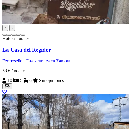
‹
›
Hoteles rurales
La Casa del Regidor
Fermoselle
,
Casas rurales en Zamora
58 €
/ noche
10
5
6
Sin opiniones