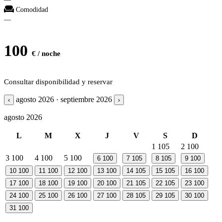
Comodidad
—
100
€ / noche
Consultar disponibilidad y reservar
agosto 2026 · septiembre 2026
‹
›
agosto 2026
L
M
X
J
V
S
D
1
105
2
100
3
100
4
100
5
100
6
100
7
105
8
105
9
100
10
100
11
100
12
100
13
100
14
105
15
105
16
100
17
100
18
100
19
100
20
100
21
105
22
105
23
100
24
100
25
100
26
100
27
100
28
105
29
105
30
100
31
100