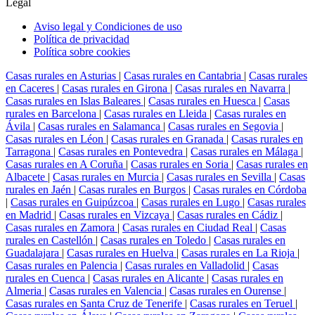
Legal
Aviso legal y Condiciones de uso
Política de privacidad
Política sobre cookies
Casas rurales en Asturias
|
Casas rurales en Cantabria
|
Casas rurales
en Caceres
|
Casas rurales en Girona
|
Casas rurales en Navarra
|
Casas rurales en Islas Baleares
|
Casas rurales en Huesca
|
Casas
rurales en Barcelona
|
Casas rurales en Lleida
|
Casas rurales en
Ávila
|
Casas rurales en Salamanca
|
Casas rurales en Segovia
|
Casas rurales en Léon
|
Casas rurales en Granada
|
Casas rurales en
Tarragona
|
Casas rurales en Pontevedra
|
Casas rurales en Málaga
|
Casas rurales en A Coruña
|
Casas rurales en Soria
|
Casas rurales en
Albacete
|
Casas rurales en Murcia
|
Casas rurales en Sevilla
|
Casas
rurales en Jaén
|
Casas rurales en Burgos
|
Casas rurales en Córdoba
|
Casas rurales en Guipúzcoa
|
Casas rurales en Lugo
|
Casas rurales
en Madrid
|
Casas rurales en Vizcaya
|
Casas rurales en Cádiz
|
Casas rurales en Zamora
|
Casas rurales en Ciudad Real
|
Casas
rurales en Castellón
|
Casas rurales en Toledo
|
Casas rurales en
Guadalajara
|
Casas rurales en Huelva
|
Casas rurales en La Rioja
|
Casas rurales en Palencia
|
Casas rurales en Valladolid
|
Casas
rurales en Cuenca
|
Casas rurales en Alicante
|
Casas rurales en
Almeria
|
Casas rurales en Valencia
|
Casas rurales en Ourense
|
Casas rurales en Santa Cruz de Tenerife
|
Casas rurales en Teruel
|