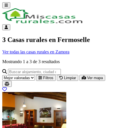
Abrir menú
Menú de cuenta
3 Casas rurales en Fermoselle
Ver todas las casas rurales en Zamora
Mostrando
1
a
3
de
3
resultados
Buscar alojamiento, ciudad o provincia para ir a su página
Filtros
Limpiar
Ver mapa
Resultados del listado