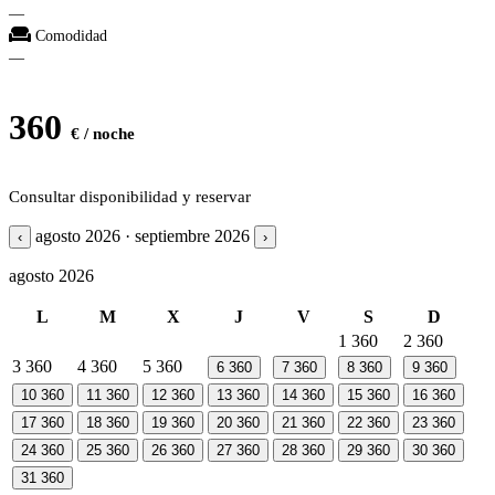
—
Comodidad
—
360
€ / noche
Consultar disponibilidad y reservar
agosto 2026 · septiembre 2026
‹
›
agosto 2026
L
M
X
J
V
S
D
1
360
2
360
3
360
4
360
5
360
6
360
7
360
8
360
9
360
10
360
11
360
12
360
13
360
14
360
15
360
16
360
17
360
18
360
19
360
20
360
21
360
22
360
23
360
24
360
25
360
26
360
27
360
28
360
29
360
30
360
31
360