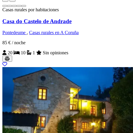
Casas rurales por habitaciones
Casa do Castelo de Andrade
Pontedeume
,
Casas rurales en A Coruña
85 €
/ noche
20
10
1
Sin opiniones