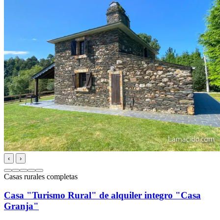
‹
›
Casas rurales completas
Casa "Turismo Rural" de alquiler integro "Casa
Granja"