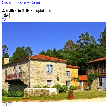
Casas rurales en A Coruña
6
3
3
Sin opiniones
‹
›