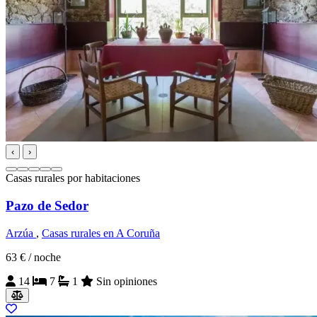
‹
›
Casas rurales por habitaciones
Pazo de Sedor
Arzúa
,
Casas rurales en A Coruña
63 €
/ noche
14
7
1
Sin opiniones