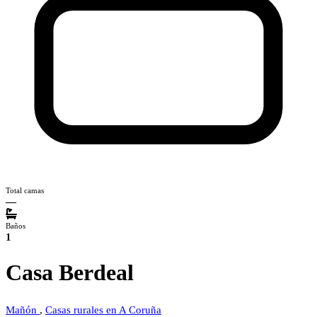
Total camas
—
Baños
1
Casa Berdeal
Mañón
,
Casas rurales en A Coruña