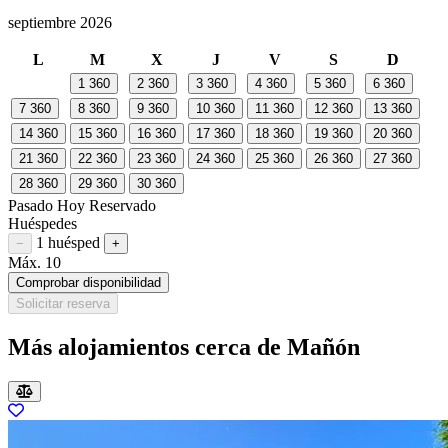
septiembre 2026
L
M
X
J
V
S
D
1
360
2
360
3
360
4
360
5
360
6
360
7
360
8
360
9
360
10
360
11
360
12
360
13
360
14
360
15
360
16
360
17
360
18
360
19
360
20
360
21
360
22
360
23
360
24
360
25
360
26
360
27
360
28
360
29
360
30
360
Pasado
Hoy
Reservado
Huéspedes
1 huésped
Restar huésped
Sumar huésped
−
+
Máx. 10
Comprobar disponibilidad
Solicitar reserva
Más alojamientos cerca de Mañón