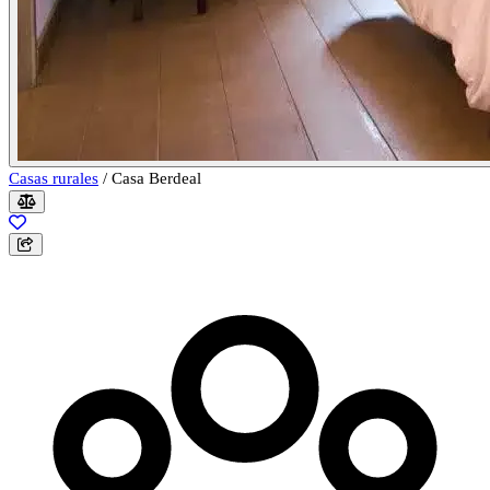
Casas rurales
/
Casa Berdeal