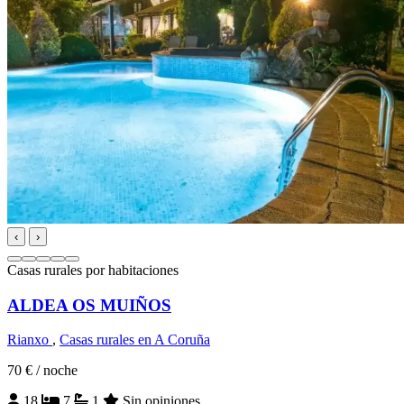
‹
›
Casas rurales por habitaciones
ALDEA OS MUIÑOS
Rianxo
,
Casas rurales en A Coruña
70 €
/ noche
18
7
1
Sin opiniones