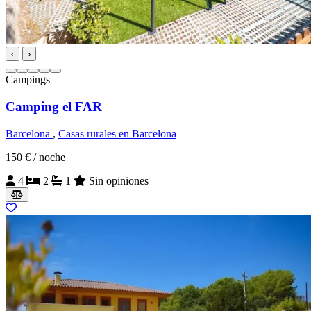
‹
›
Campings
Camping el FAR
Barcelona
,
Casas rurales en Barcelona
150 €
/ noche
4
2
1
Sin opiniones