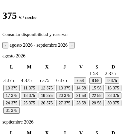
375
€ / noche
Consultar disponibilidad y reservar
agosto 2026 · septiembre 2026
‹
›
agosto 2026
L
M
X
J
V
S
D
1
58
2
375
3
375
4
375
5
375
6
375
7
58
8
58
9
375
10
375
11
375
12
375
13
375
14
58
15
58
16
375
17
375
18
375
19
375
20
375
21
58
22
58
23
375
24
375
25
375
26
375
27
375
28
58
29
58
30
375
31
375
septiembre 2026
L
M
X
J
V
S
D