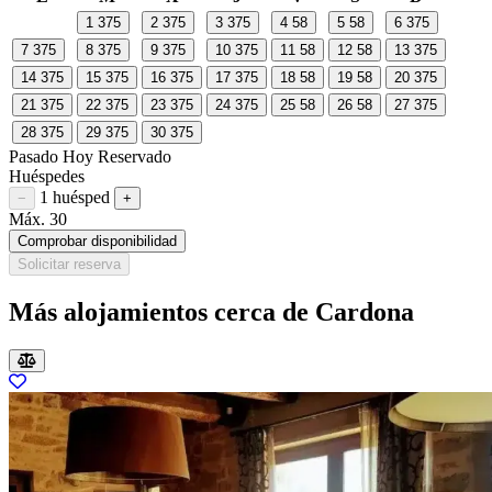
1
375
2
375
3
375
4
58
5
58
6
375
7
375
8
375
9
375
10
375
11
58
12
58
13
375
14
375
15
375
16
375
17
375
18
58
19
58
20
375
21
375
22
375
23
375
24
375
25
58
26
58
27
375
28
375
29
375
30
375
Pasado
Hoy
Reservado
Huéspedes
1 huésped
Restar huésped
Sumar huésped
−
+
Máx. 30
Comprobar disponibilidad
Solicitar reserva
Más alojamientos cerca de Cardona