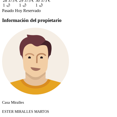
28
375 €
29
375 €
30
375 €
1 🌙
1 🌙
1 🌙
Pasado
Hoy
Reservado
Información del propietario
Casa Miralles
ESTER MIRALLES MARTOS