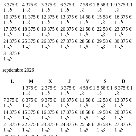
3
375 €
4
375 €
5
375 €
6
375 €
7
58 €
1
8
58 €
1
9
375 €
1
1 🌙
1 🌙
1 🌙
1 🌙
🌙
🌙
🌙
10
375 €
11
375 €
12
375 €
13
375 €
14
58 €
15
58 €
16
375 €
1 🌙
1 🌙
1 🌙
1 🌙
1 🌙
1 🌙
1 🌙
17
375 €
18
375 €
19
375 €
20
375 €
21
58 €
22
58 €
23
375 €
1 🌙
1 🌙
1 🌙
1 🌙
1 🌙
1 🌙
1 🌙
24
375 €
25
375 €
26
375 €
27
375 €
28
58 €
29
58 €
30
375 €
1 🌙
1 🌙
1 🌙
1 🌙
1 🌙
1 🌙
1 🌙
31
375 €
1 🌙
septiembre 2026
L
M
X
J
V
S
D
1
375 €
2
375 €
3
375 €
4
58 €
1
5
58 €
1
6
375 €
1
1 🌙
1 🌙
1 🌙
🌙
🌙
🌙
7
375 €
8
375 €
9
375 €
10
375 €
11
58 €
12
58 €
13
375 €
1 🌙
1 🌙
1 🌙
1 🌙
1 🌙
1 🌙
1 🌙
14
375 €
15
375 €
16
375 €
17
375 €
18
58 €
19
58 €
20
375 €
1 🌙
1 🌙
1 🌙
1 🌙
1 🌙
1 🌙
1 🌙
21
375 €
22
375 €
23
375 €
24
375 €
25
58 €
26
58 €
27
375 €
1 🌙
1 🌙
1 🌙
1 🌙
1 🌙
1 🌙
1 🌙