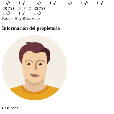
1 🌙
1 🌙
1 🌙
1 🌙
1 🌙
1 🌙
1 🌙
28
75 €
29
75 €
30
75 €
1 🌙
1 🌙
1 🌙
Pasado
Hoy
Reservado
Información del propietario
Casa Senz