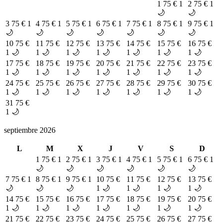
1
75 €
1
2
75 €
1
🌙
🌙
3
75 €
1
4
75 €
1
5
75 €
1
6
75 €
1
7
75 €
1
8
75 €
1
9
75 €
1
🌙
🌙
🌙
🌙
🌙
🌙
🌙
10
75 €
11
75 €
12
75 €
13
75 €
14
75 €
15
75 €
16
75 €
1 🌙
1 🌙
1 🌙
1 🌙
1 🌙
1 🌙
1 🌙
17
75 €
18
75 €
19
75 €
20
75 €
21
75 €
22
75 €
23
75 €
1 🌙
1 🌙
1 🌙
1 🌙
1 🌙
1 🌙
1 🌙
24
75 €
25
75 €
26
75 €
27
75 €
28
75 €
29
75 €
30
75 €
1 🌙
1 🌙
1 🌙
1 🌙
1 🌙
1 🌙
1 🌙
31
75 €
1 🌙
septiembre 2026
L
M
X
J
V
S
D
1
75 €
1
2
75 €
1
3
75 €
1
4
75 €
1
5
75 €
1
6
75 €
1
🌙
🌙
🌙
🌙
🌙
🌙
7
75 €
1
8
75 €
1
9
75 €
1
10
75 €
11
75 €
12
75 €
13
75 €
🌙
🌙
🌙
1 🌙
1 🌙
1 🌙
1 🌙
14
75 €
15
75 €
16
75 €
17
75 €
18
75 €
19
75 €
20
75 €
1 🌙
1 🌙
1 🌙
1 🌙
1 🌙
1 🌙
1 🌙
21
75 €
22
75 €
23
75 €
24
75 €
25
75 €
26
75 €
27
75 €