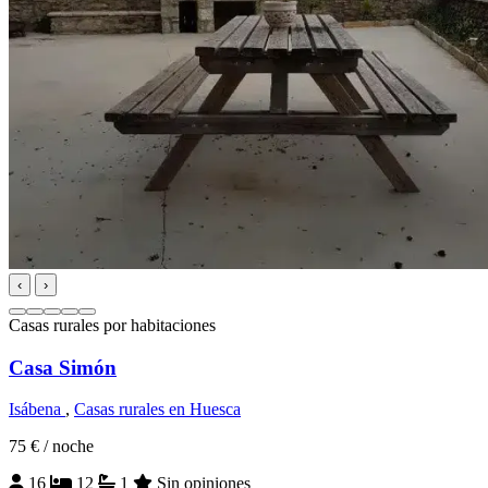
‹
›
Casas rurales por habitaciones
Casa Simón
Isábena
,
Casas rurales en Huesca
75 €
/ noche
16
12
1
Sin opiniones