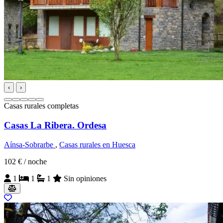
‹
›
Casas rurales completas
Casas La Ribera. Ordesa
Aínsa-Sobrarbe
,
Casas rurales en Huesca
102 €
/ noche
1
1
1
Sin opiniones