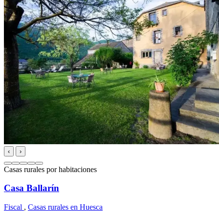
‹
›
Casas rurales por habitaciones
Casa Ballarín
Fiscal
,
Casas rurales en Huesca