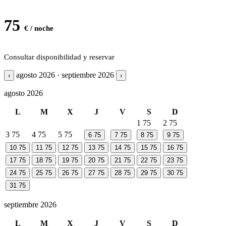
75
€ / noche
Consultar disponibilidad y reservar
agosto 2026 · septiembre 2026
‹
›
agosto 2026
L
M
X
J
V
S
D
1
75
2
75
3
75
4
75
5
75
6
75
7
75
8
75
9
75
10
75
11
75
12
75
13
75
14
75
15
75
16
75
17
75
18
75
19
75
20
75
21
75
22
75
23
75
24
75
25
75
26
75
27
75
28
75
29
75
30
75
31
75
septiembre 2026
L
M
X
J
V
S
D