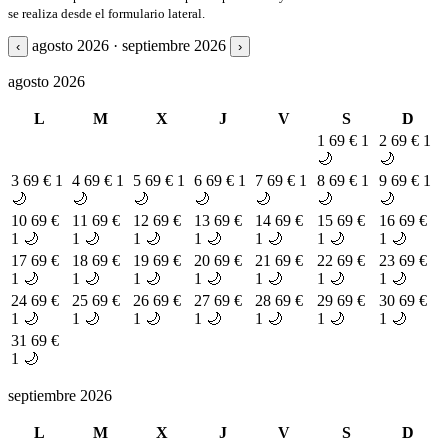
se realiza desde el formulario lateral.
agosto 2026 · septiembre 2026
‹
›
agosto 2026
L
M
X
J
V
S
D
1
69 €
1
2
69 €
1
🌙
🌙
3
69 €
1
4
69 €
1
5
69 €
1
6
69 €
1
7
69 €
1
8
69 €
1
9
69 €
1
🌙
🌙
🌙
🌙
🌙
🌙
🌙
10
69 €
11
69 €
12
69 €
13
69 €
14
69 €
15
69 €
16
69 €
1 🌙
1 🌙
1 🌙
1 🌙
1 🌙
1 🌙
1 🌙
17
69 €
18
69 €
19
69 €
20
69 €
21
69 €
22
69 €
23
69 €
1 🌙
1 🌙
1 🌙
1 🌙
1 🌙
1 🌙
1 🌙
24
69 €
25
69 €
26
69 €
27
69 €
28
69 €
29
69 €
30
69 €
1 🌙
1 🌙
1 🌙
1 🌙
1 🌙
1 🌙
1 🌙
31
69 €
1 🌙
septiembre 2026
L
M
X
J
V
S
D