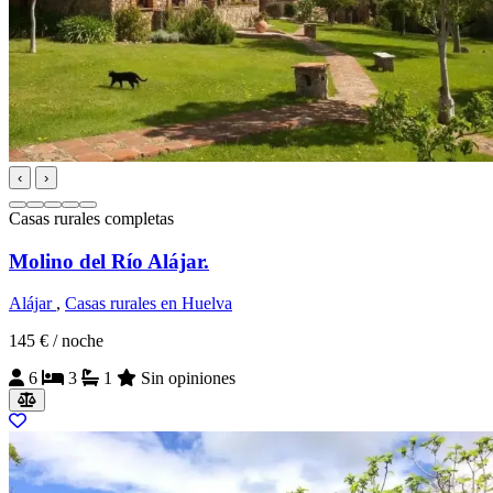
‹
›
Casas rurales completas
Molino del Río Alájar.
Alájar
,
Casas rurales en Huelva
145 €
/ noche
6
3
1
Sin opiniones