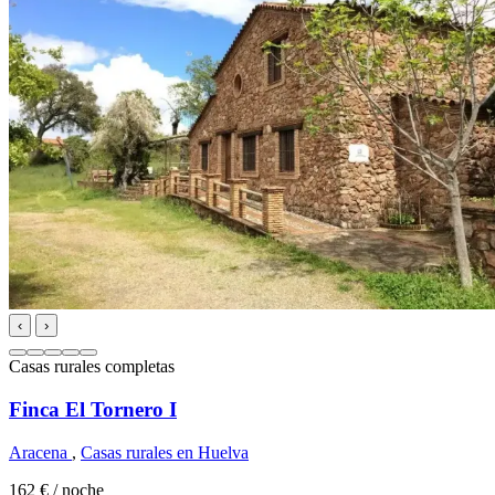
‹
›
Casas rurales completas
Finca El Tornero I
Aracena
,
Casas rurales en Huelva
162 €
/ noche