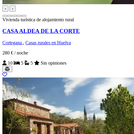
‹
›
Vivienda turística de alojamiento rural
CASA ALDEA DE LA CORTE
Cortegana
,
Casas rurales en Huelva
280 €
/ noche
10
5
5
Sin opiniones