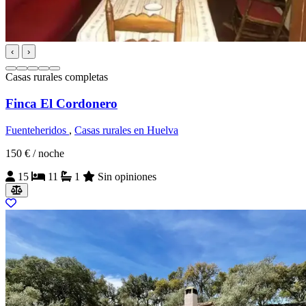
‹
›
Casas rurales completas
Finca El Cordonero
Fuenteheridos
,
Casas rurales en Huelva
150 €
/ noche
15
11
1
Sin opiniones