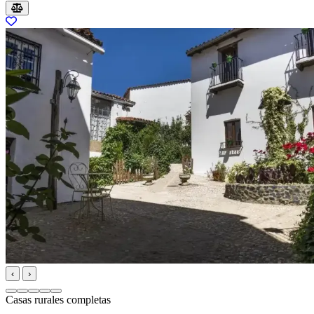
‹
›
Casas rurales completas