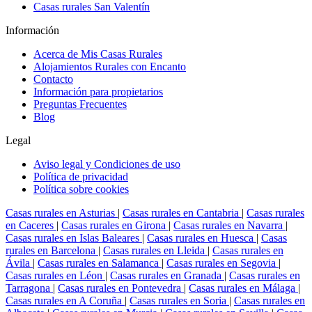
Casas rurales San Valentín
Información
Acerca de Mis Casas Rurales
Alojamientos Rurales con Encanto
Contacto
Información para propietarios
Preguntas Frecuentes
Blog
Legal
Aviso legal y Condiciones de uso
Política de privacidad
Política sobre cookies
Casas rurales en Asturias
|
Casas rurales en Cantabria
|
Casas rurales
en Caceres
|
Casas rurales en Girona
|
Casas rurales en Navarra
|
Casas rurales en Islas Baleares
|
Casas rurales en Huesca
|
Casas
rurales en Barcelona
|
Casas rurales en Lleida
|
Casas rurales en
Ávila
|
Casas rurales en Salamanca
|
Casas rurales en Segovia
|
Casas rurales en Léon
|
Casas rurales en Granada
|
Casas rurales en
Tarragona
|
Casas rurales en Pontevedra
|
Casas rurales en Málaga
|
Casas rurales en A Coruña
|
Casas rurales en Soria
|
Casas rurales en