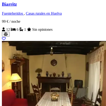
Biarritz
Fuenteheridos
,
Casas rurales en Huelva
99 €
/ noche
12
6
1
Sin opiniones