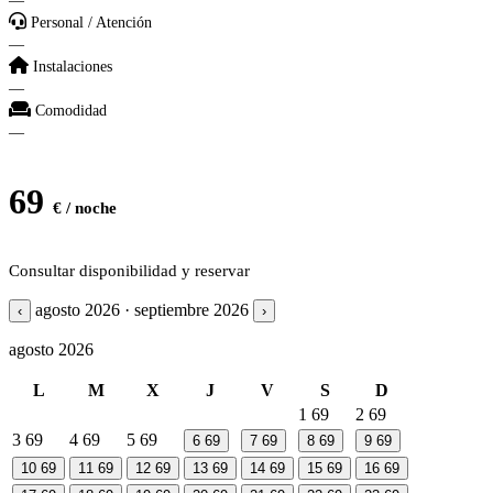
—
Personal / Atención
—
Instalaciones
—
Comodidad
—
69
€ / noche
Consultar disponibilidad y reservar
agosto 2026 · septiembre 2026
‹
›
agosto 2026
L
M
X
J
V
S
D
1
69
2
69
3
69
4
69
5
69
6
69
7
69
8
69
9
69
10
69
11
69
12
69
13
69
14
69
15
69
16
69