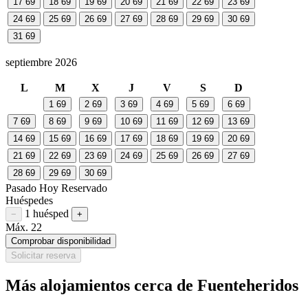
17
69
18
69
19
69
20
69
21
69
22
69
23
69
24
69
25
69
26
69
27
69
28
69
29
69
30
69
31
69
septiembre 2026
L
M
X
J
V
S
D
1
69
2
69
3
69
4
69
5
69
6
69
7
69
8
69
9
69
10
69
11
69
12
69
13
69
14
69
15
69
16
69
17
69
18
69
19
69
20
69
21
69
22
69
23
69
24
69
25
69
26
69
27
69
28
69
29
69
30
69
Pasado
Hoy
Reservado
Huéspedes
1 huésped
Restar huésped
Sumar huésped
−
+
Máx. 22
Comprobar disponibilidad
Solicitar reserva
Más alojamientos cerca de Fuenteheridos