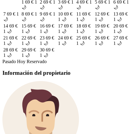
1
69 €
1
2
69 €
1
3
69 €
1
4
69 €
1
5
69 €
1
6
69 €
1
🌙
🌙
🌙
🌙
🌙
🌙
7
69 €
1
8
69 €
1
9
69 €
1
10
69 €
11
69 €
12
69 €
13
69 €
🌙
🌙
🌙
1 🌙
1 🌙
1 🌙
1 🌙
14
69 €
15
69 €
16
69 €
17
69 €
18
69 €
19
69 €
20
69 €
1 🌙
1 🌙
1 🌙
1 🌙
1 🌙
1 🌙
1 🌙
21
69 €
22
69 €
23
69 €
24
69 €
25
69 €
26
69 €
27
69 €
1 🌙
1 🌙
1 🌙
1 🌙
1 🌙
1 🌙
1 🌙
28
69 €
29
69 €
30
69 €
1 🌙
1 🌙
1 🌙
Pasado
Hoy
Reservado
Información del propietario