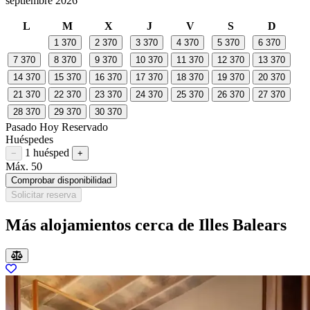
septiembre 2026
L
M
X
J
V
S
D
1
370
2
370
3
370
4
370
5
370
6
370
7
370
8
370
9
370
10
370
11
370
12
370
13
370
14
370
15
370
16
370
17
370
18
370
19
370
20
370
21
370
22
370
23
370
24
370
25
370
26
370
27
370
28
370
29
370
30
370
Pasado
Hoy
Reservado
Huéspedes
1 huésped
Restar huésped
Sumar huésped
−
+
Máx. 50
Comprobar disponibilidad
Solicitar reserva
Más alojamientos cerca de Illes Balears