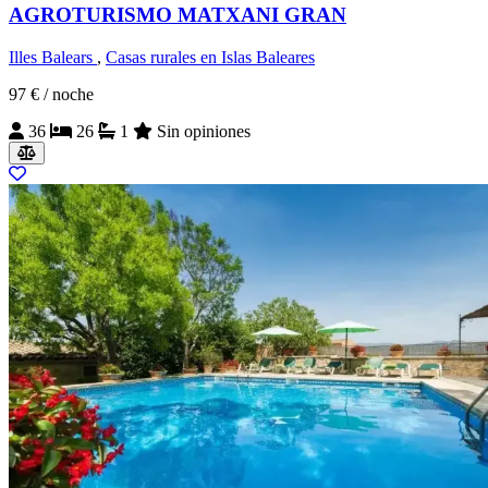
AGROTURISMO MATXANI GRAN
Illes Balears
,
Casas rurales en Islas Baleares
97 €
/ noche
36
26
1
Sin opiniones