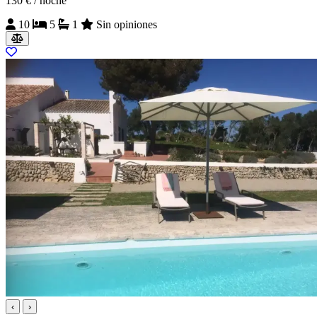
130 €
/ noche
10
5
1
Sin opiniones
‹
›