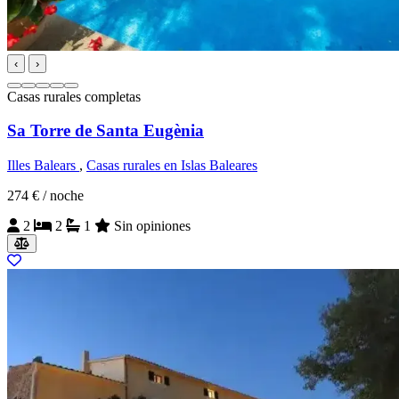
‹
›
Casas rurales completas
Sa Torre de Santa Eugènia
Illes Balears
,
Casas rurales en Islas Baleares
274 €
/ noche
2
2
1
Sin opiniones