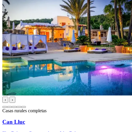
‹
›
Casas rurales completas
Can Lluc