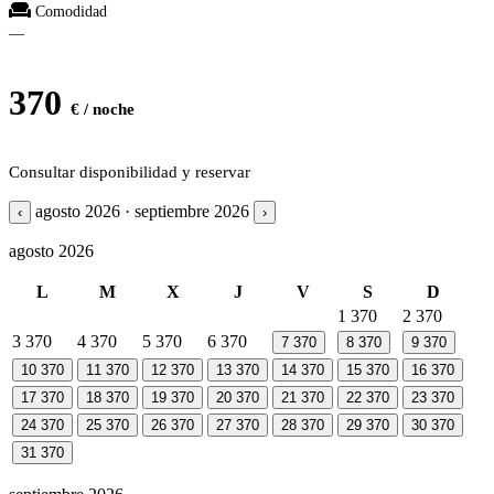
Comodidad
—
370
€ / noche
Consultar disponibilidad y reservar
agosto 2026 · septiembre 2026
‹
›
agosto 2026
L
M
X
J
V
S
D
1
370
2
370
3
370
4
370
5
370
6
370
7
370
8
370
9
370
10
370
11
370
12
370
13
370
14
370
15
370
16
370
17
370
18
370
19
370
20
370
21
370
22
370
23
370
24
370
25
370
26
370
27
370
28
370
29
370
30
370
31
370