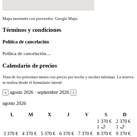
Mapa mostrado con proveedor: Google Maps.
Términos y condiciones
Política de cancelación
Política de cancelación....
Calendario de precios
Vista de los próximos meses con precio por noche y noches mínimas. La reserva
se realiza desde el formulario lateral.
agosto 2026 · septiembre 2026
‹
›
agosto 2026
L
M
X
J
V
S
D
1
370 €
2
370 €
1 🌙
1 🌙
3
370 €
4
370 €
5
370 €
6
370 €
7
370 €
8
370 €
9
370 €