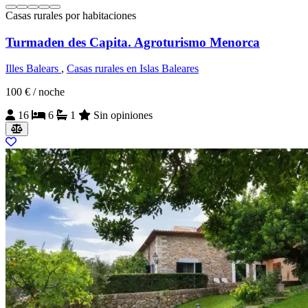
Casas rurales por habitaciones
Turmaden des Capita. Agroturismo Menorca
Illes Balears
,
Casas rurales en Islas Baleares
100 €
/ noche
16
6
1
Sin opiniones