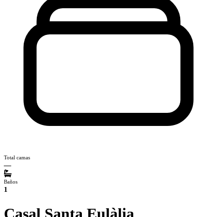
Total camas
—
Baños
1
Casal Santa Eulàlia