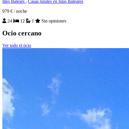
Illes Balears
,
Casas rurales en Islas Baleares
979 €
/ noche
24
12
1
Sin opiniones
Ocio cercano
Ver todo el ocio