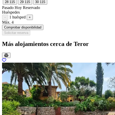
28
115
29
115
30
115
Pasado
Hoy
Reservado
Huéspedes
1 huésped
Restar huésped
Sumar huésped
−
+
Máx. 4
Comprobar disponibilidad
Solicitar reserva
Más alojamientos cerca de Teror