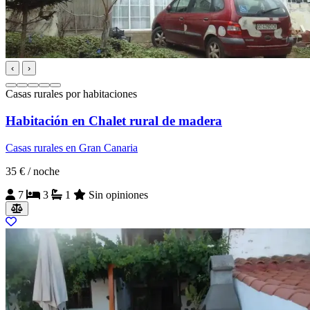
‹
›
Casas rurales por habitaciones
Habitación en Chalet rural de madera
Casas rurales en Gran Canaria
35 €
/ noche
7
3
1
Sin opiniones