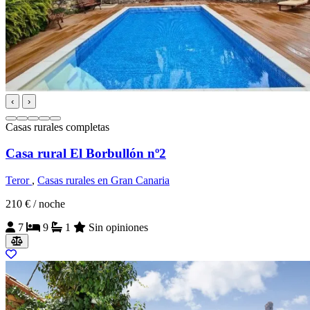
‹
›
Casas rurales completas
Casa rural El Borbullón nº2
Teror
,
Casas rurales en Gran Canaria
210 €
/ noche
7
9
1
Sin opiniones