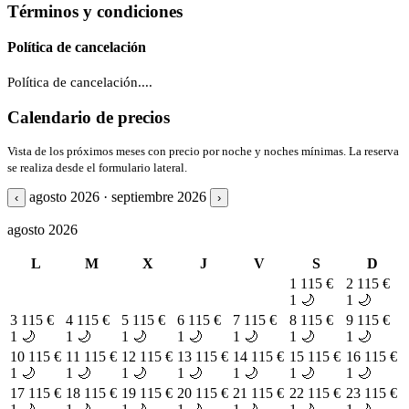
Términos y condiciones
Política de cancelación
Política de cancelación....
Calendario de precios
Vista de los próximos meses con precio por noche y noches mínimas. La reserva
se realiza desde el formulario lateral.
agosto 2026 · septiembre 2026
‹
›
agosto 2026
L
M
X
J
V
S
D
1
115 €
2
115 €
1 🌙
1 🌙
3
115 €
4
115 €
5
115 €
6
115 €
7
115 €
8
115 €
9
115 €
1 🌙
1 🌙
1 🌙
1 🌙
1 🌙
1 🌙
1 🌙
10
115 €
11
115 €
12
115 €
13
115 €
14
115 €
15
115 €
16
115 €
1 🌙
1 🌙
1 🌙
1 🌙
1 🌙
1 🌙
1 🌙
17
115 €
18
115 €
19
115 €
20
115 €
21
115 €
22
115 €
23
115 €