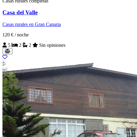
Casas rurales completas
Casa del Valle
Casas rurales en Gran Canaria
120 €
/ noche
5
2
2
Sin opiniones