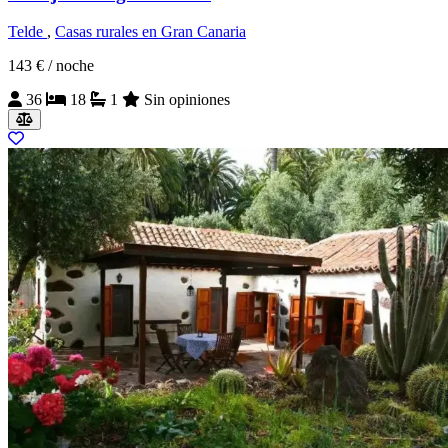
Telde
,
Casas rurales en Gran Canaria
143 €
/ noche
36
18
1
Sin opiniones