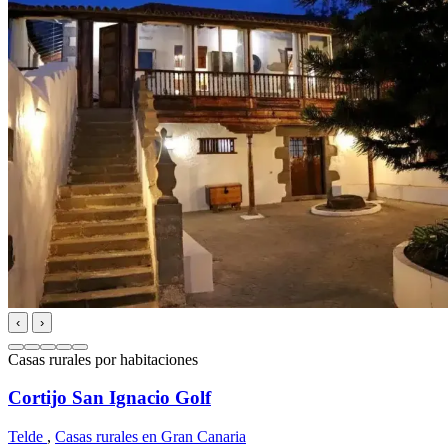
‹
›
Casas rurales por habitaciones
Cortijo San Ignacio Golf
Telde
,
Casas rurales en Gran Canaria