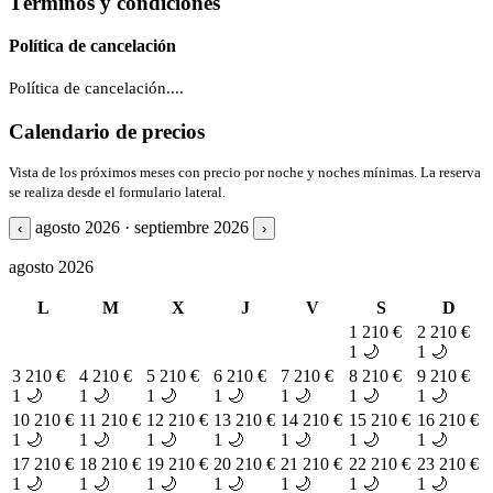
Términos y condiciones
Política de cancelación
Política de cancelación....
Calendario de precios
Vista de los próximos meses con precio por noche y noches mínimas. La reserva
se realiza desde el formulario lateral.
agosto 2026 · septiembre 2026
‹
›
agosto 2026
L
M
X
J
V
S
D
1
210 €
2
210 €
1 🌙
1 🌙
3
210 €
4
210 €
5
210 €
6
210 €
7
210 €
8
210 €
9
210 €
1 🌙
1 🌙
1 🌙
1 🌙
1 🌙
1 🌙
1 🌙
10
210 €
11
210 €
12
210 €
13
210 €
14
210 €
15
210 €
16
210 €
1 🌙
1 🌙
1 🌙
1 🌙
1 🌙
1 🌙
1 🌙
17
210 €
18
210 €
19
210 €
20
210 €
21
210 €
22
210 €
23
210 €
1 🌙
1 🌙
1 🌙
1 🌙
1 🌙
1 🌙
1 🌙