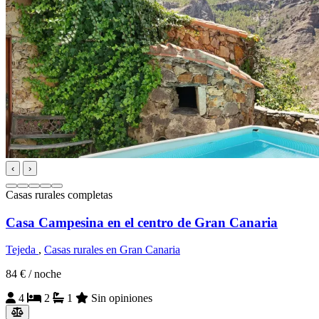
‹
›
Casas rurales completas
Casa Campesina en el centro de Gran Canaria
Tejeda
,
Casas rurales en Gran Canaria
84 €
/ noche
4
2
1
Sin opiniones