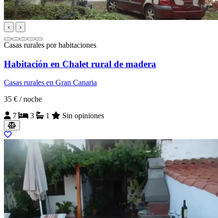
‹
›
Casas rurales por habitaciones
Habitación en Chalet rural de madera
Casas rurales en Gran Canaria
35 €
/ noche
7
3
1
Sin opiniones