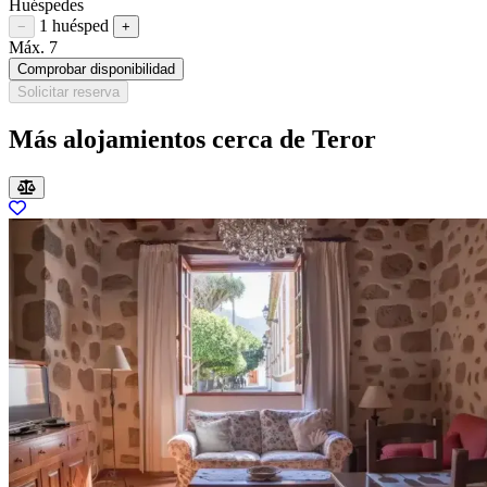
Huéspedes
1 huésped
Restar huésped
Sumar huésped
−
+
Máx. 7
Comprobar disponibilidad
Solicitar reserva
Más alojamientos cerca de Teror