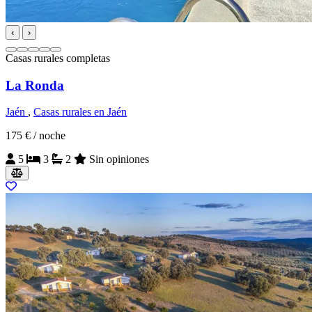
‹
›
Casas rurales completas
La Ronda
Jaén
,
Casas rurales en Jaén
175 €
/ noche
5
3
2
Sin opiniones