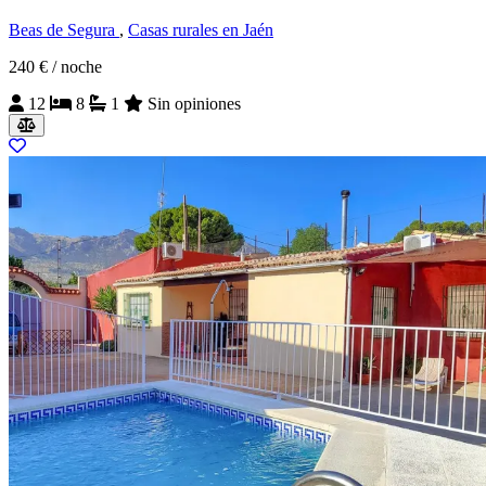
Beas de Segura
,
Casas rurales en Jaén
240 €
/ noche
12
8
1
Sin opiniones