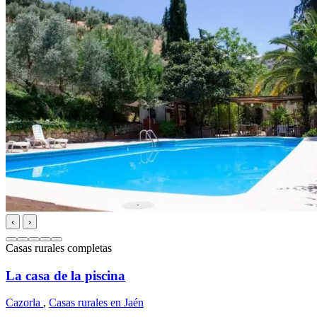
‹
›
Casas rurales completas
La casa de la piscina
Cazorla
,
Casas rurales en Jaén