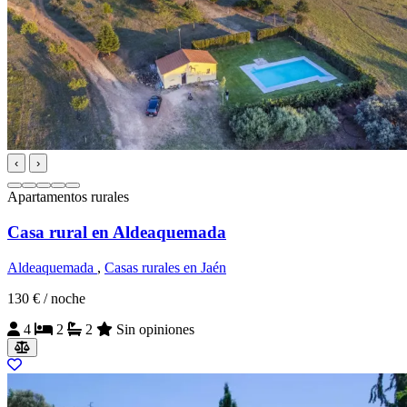
‹
›
Apartamentos rurales
Casa rural en Aldeaquemada
Aldeaquemada
,
Casas rurales en Jaén
130 €
/ noche
4
2
2
Sin opiniones