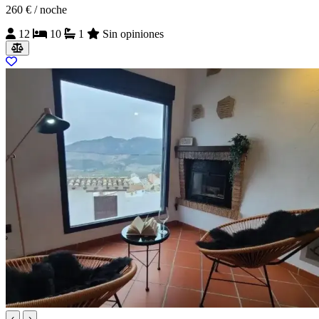
260 €
/ noche
12
10
1
Sin opiniones
‹
›