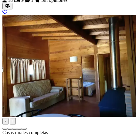
18
9
1
Sin opiniones
‹
›
Casas rurales completas