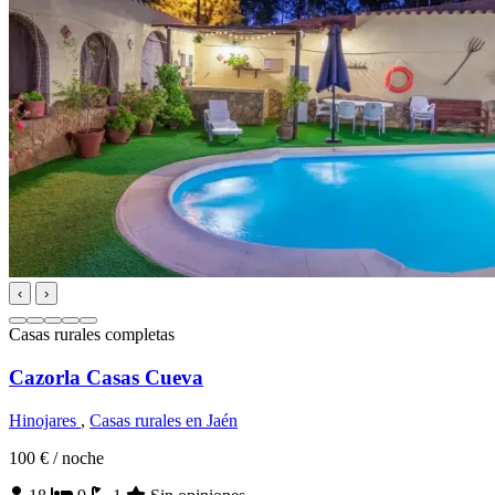
‹
›
Casas rurales completas
Cazorla Casas Cueva
Hinojares
,
Casas rurales en Jaén
100 €
/ noche