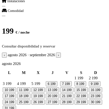
Instalaciones
—
Comodidad
—
199
€ / noche
Consultar disponibilidad y reservar
agosto 2026 · septiembre 2026
‹
›
agosto 2026
L
M
X
J
V
S
D
1
199
2
199
3
199
4
199
5
199
6
199
7
199
8
199
9
199
10
199
11
199
12
199
13
199
14
199
15
199
16
199
17
199
18
199
19
199
20
199
21
199
22
199
23
199
24
199
25
199
26
199
27
199
28
199
29
199
30
199
31
199