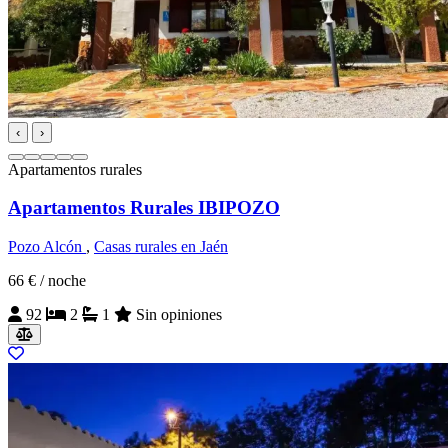
‹
›
Apartamentos rurales
Apartamentos Rurales IBIPOZO
Pozo Alcón
,
Casas rurales en Jaén
66 €
/ noche
92
2
1
Sin opiniones