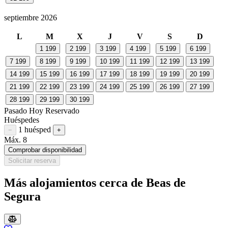
septiembre 2026
L
M
X
J
V
S
D
1
199
2
199
3
199
4
199
5
199
6
199
7
199
8
199
9
199
10
199
11
199
12
199
13
199
14
199
15
199
16
199
17
199
18
199
19
199
20
199
21
199
22
199
23
199
24
199
25
199
26
199
27
199
28
199
29
199
30
199
Pasado
Hoy
Reservado
Huéspedes
1 huésped
Restar huésped
Sumar huésped
−
+
Máx. 8
Comprobar disponibilidad
Solicitar reserva
Más alojamientos cerca de Beas de
Segura