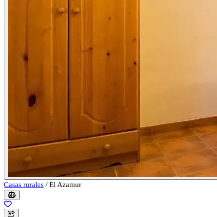
Casas rurales
/
El Azamur