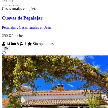
Casas rurales completas
Cuevas de Pegalajar
Pegalajar
,
Casas rurales en Jaén
250 €
/ noche
14
8
1
Sin opiniones