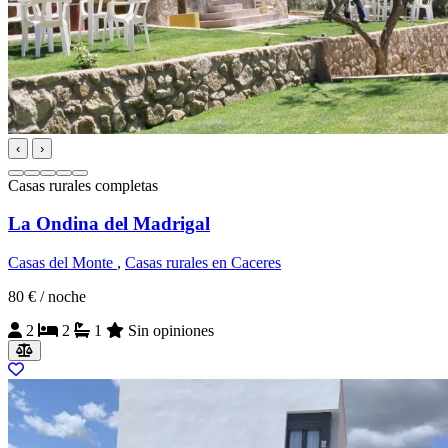
‹
›
Casas rurales completas
La Ondina del Madrigal
Casas del Monte
,
Casas rurales en Caceres
80 €
/ noche
2
2
1
Sin opiniones