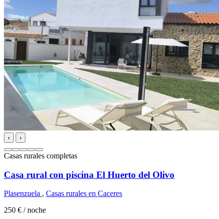
‹
›
Casas rurales completas
Casa rural con piscina El Huerto del Olivo
Plasenzuela
,
Casas rurales en Caceres
250 €
/ noche