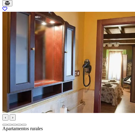
‹
›
Apartamentos rurales