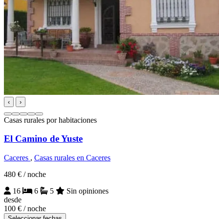
‹
›
Casas rurales por habitaciones
El Camino de Yuste
Caceres
,
Casas rurales en Caceres
480 €
/ noche
16
6
5
Sin opiniones
desde
100 €
/ noche
Seleccionar fechas