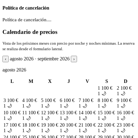
Política de cancelación
Política de cancelación....
Calendario de precios
Vista de los próximos meses con precio por noche y noches mínimas. La reserva
se realiza desde el formulario lateral.
agosto 2026 · septiembre 2026
‹
›
agosto 2026
L
M
X
J
V
S
D
1
100 €
2
100 €
1 🌙
1 🌙
3
100 €
4
100 €
5
100 €
6
100 €
7
100 €
8
100 €
9
100 €
1 🌙
1 🌙
1 🌙
1 🌙
1 🌙
1 🌙
1 🌙
10
100 €
11
100 €
12
100 €
13
100 €
14
100 €
15
100 €
16
100 €
1 🌙
1 🌙
1 🌙
1 🌙
1 🌙
1 🌙
1 🌙
17
100 €
18
100 €
19
100 €
20
100 €
21
100 €
22
100 €
23
100 €
1 🌙
1 🌙
1 🌙
1 🌙
1 🌙
1 🌙
1 🌙
24
100 €
25
100 €
26
100 €
27
100 €
28
100 €
29
100 €
30
100 €