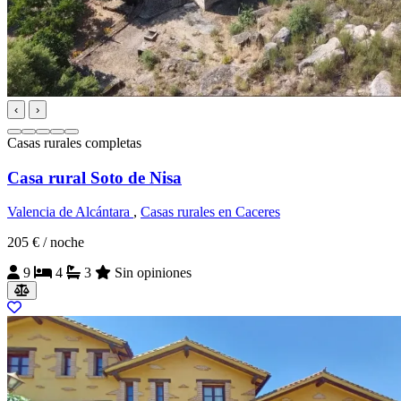
‹
›
Casas rurales completas
Casa rural Soto de Nisa
Valencia de Alcántara
,
Casas rurales en Caceres
205 €
/ noche
9
4
3
Sin opiniones