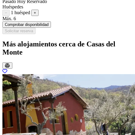
Pasado
Hoy
Reservado
Huéspedes
1 huésped
Restar huésped
Sumar huésped
−
+
Máx. 6
Comprobar disponibilidad
Solicitar reserva
Más alojamientos cerca de Casas del
Monte