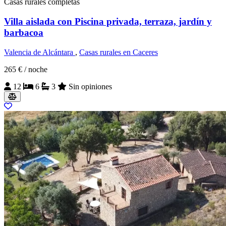
Casas rurales completas
Villa aislada con Piscina privada, terraza, jardín y
barbacoa
Valencia de Alcántara
,
Casas rurales en Caceres
265 €
/ noche
12
6
3
Sin opiniones