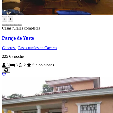
‹
›
Casas rurales completas
Paraje de Yuste
Caceres
,
Casas rurales en Caceres
225 €
/ noche
8
3
2
Sin opiniones